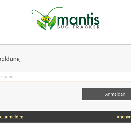
eldung
to anmelden
Anony