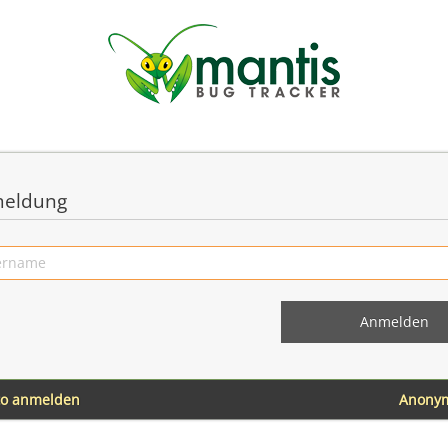
eldung
to anmelden
Anony