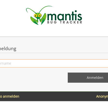
eldung
to anmelden
Anony