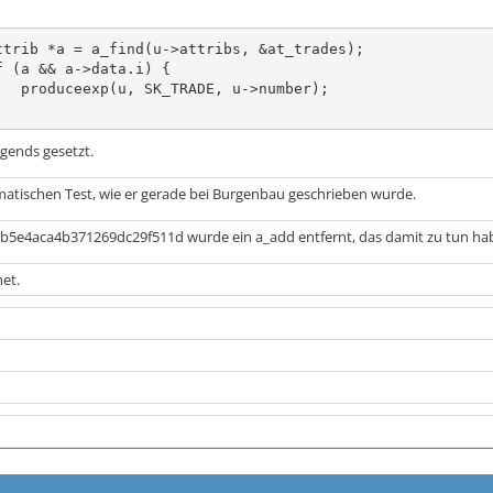
umber);

rgends gesetzt.
atischen Test, wie er gerade bei Burgenbau geschrieben wurde.
b5e4aca4b371269dc29f511d wurde ein a_add entfernt, das damit zu tun hab
et.