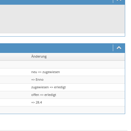
Änderung
neu => zugewiesen
=> Enno
zugewiesen => erledigt
offen => erledigt
=> 28.4