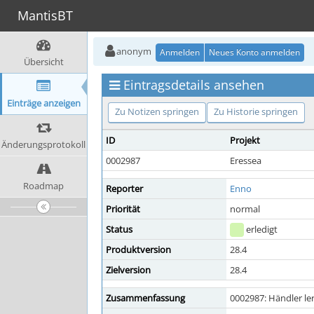
MantisBT
anonym
Anmelden
Neues Konto anmelden
Übersicht
Eintragsdetails ansehen
Einträge anzeigen
Zu Notizen springen
Zu Historie springen
ID
Projekt
Änderungsprotokoll
0002987
Eressea
Roadmap
Reporter
Enno
Priorität
normal
Status
erledigt
Produktversion
28.4
Zielversion
28.4
Zusammenfassung
0002987: Händler l