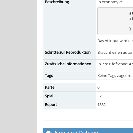
Beschreibung
In economy.c:
            attrib *a = a_find(u->attribs, &at_trades);

            if (a && a->data.i) {

                produceexp(u, SK_TRADE, u->n
            }
Das Attribut wird ni
Schritte zur Reproduktion
Braucht einen autom
Zusätzliche Informationen
In 77c31fdf6cb8c147
Tags
Keine Tags zugeordn
Partei
0
Spiel
E2
Report
1332
Notizen / Dateien