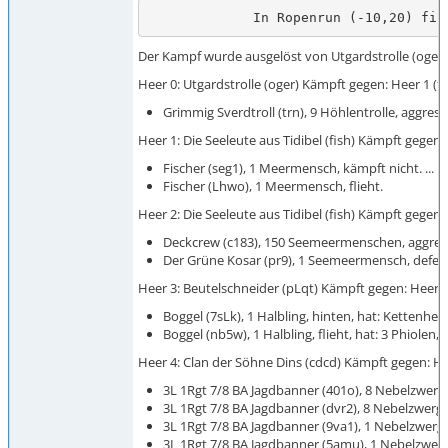
             In Ropenrun (-10,2
Der Kampf wurde ausgelöst von Utgardstrolle (oger),
Heer 0: Utgardstrolle (oger) Kämpft gegen: Heer 1 (fish
Grimmig Sverdtroll (trn), 9 Höhlentrolle, aggress
Heer 1: Die Seeleute aus Tidibel (fish) Kämpft gegen: H
Fischer (seg1), 1 Meermensch, kämpft nicht. ... in
Fischer (Lhwo), 1 Meermensch, flieht.
Heer 2: Die Seeleute aus Tidibel (fish) Kämpft gegen: H
Deckcrew (c183), 150 Seemeermenschen, aggressiv
Der Grüne Kosar (pr9), 1 Seemeermensch, defens
Heer 3: Beutelschneider (pLqt) Kämpft gegen: Heer 0 (og
Boggel (7sLk), 1 Halbling, hinten, hat: Kettenhemd,
Boggel (nb5w), 1 Halbling, flieht, hat: 3 Phiolen, 
Heer 4: Clan der Söhne Dins (cdcd) Kämpft gegen: Heer 0
3L 1Rgt 7/8 BA Jagdbanner (401o), 8 Nebelzwerg
3L 1Rgt 7/8 BA Jagdbanner (dvr2), 8 Nebelzwerge,
3L 1Rgt 7/8 BA Jagdbanner (9va1), 1 Nebelzwerg, 
3L 1Rgt 7/8 BA Jagdbanner (5amu), 1 Nebelzwerg,