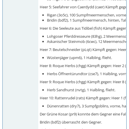
Heer 5: Seefahrer von Caerdydd (caer) Kämpft gegen: Hee
Rigan (3o5c), 100 Sumpfmeermenschen, vorne, bew
Bridin (bdf2), 1 Sumpfmeermensch, hinten, Talen
Heer 6: Die Seeleute aus Tidibel (fish) Kämpft gegen: H
Lohgoser Pferddresseure (83hg), 2 Meermenschen,
Askanischer Steinmob (6cwc), 12 Meermenschen, f
Heer 7: Beutelschneider (pLqt) Kämpft gegen: Heer 5 (ca
Wüstenjäger (upm6), 1 Halbling, flieht.
Heer 8: Roque Herbs (chgg) Kämpft gegen: Heer 2 (fish)
Herbs Öffnentürundtor (cse7), 1 Halbling, vorne 
Heer 9: Roque Herbs (chgg) Kämpft gegen: Heer 8 (chgg) 
Herb Sandhurst (nvtg), 1 Halbling, flieht.
Heer 10: Rattenrudel (rats) Kämpft gegen: Heer 1 (fish)
Dünenratten (dry7), 3 Sumpfgoblins, vorne, hat:
Der Grüne Kosar (pr9) konnte dem Gegner eine Falle 
Bridin (bdf2) überrascht den Gegner.