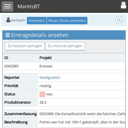
Toggle user
Toggle sidebar
MantisBT
anonym
Anmelden
Neues Konto anmelden
Eintragsdetails ansehen
Zu Notizen springen
Zu Historie springen
ID
Projekt
0002989
Eressea
Reporter
Waldgoettin
Priorität
niedrig
Status
neu
Produktversion
28.3
Zusammenfassung
0002989: Die Kampfstatistik weist die falschen Zah
Beschreibung
Partei caer hat mit 100+1 gekämpft, aber in der Stat