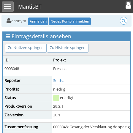
Toggle user
Toggle sidebar
MantisBT
anonym
Anmelden
Neues Konto anmelden
Eintragsdetails ansehen
Zu Notizen springen
Zu Historie springen
ID
Projekt
0003048
Eressea
Reporter
Solthar
Priorität
niedrig
Status
erledigt
Produktversion
29.3.1
Zielversion
30.1
Zusammenfassung
0003048: Gesang der Versklavung doppelt ge