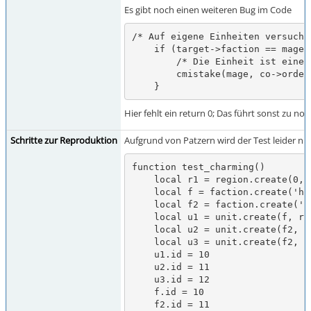
Es gibt noch einen weiteren Bug im Code
/* Auf eigene Einheiten versucht
    if (target->faction == mage->faction) {

        /* Die Einheit ist eine der unsrigen */

        cmistake(mage, co->order, 45, MSG_MAGIC);

    }
Hier fehlt ein return 0; Das führt sonst zu n
Schritte zur Reproduktion
Aufgrund von Patzern wird der Test leider nic
function test_charming()

    local r1 = region.create(0, 0, 'plain')

    local f = faction.create('human', "charmer@eressea.de", "de")

    local f2 = faction.create('human', "charmee@eressea.de", "de")

    local u1 = unit.create(f, r1, 1)

    local u2 = unit.create(f2, r1, 2)

    local u3 = unit.create(f2, r1, 1)

    u1.id = 10

    u2.id = 11

    u3.id = 12

    f.id = 10

    f2.id = 11
