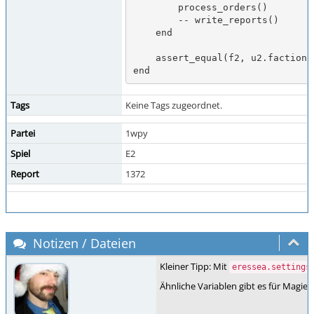
        process_orders()

        -- write_reports()

    end

    assert_equal(f2, u2.faction)

end
Tags
Keine Tags zugeordnet.
Partei
1wpy
Spiel
E2
Report
1372
Notizen / Dateien
Kleiner Tipp: Mit
eressea.settings
Ähnliche Variablen gibt es für Magie