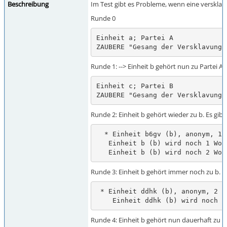
Beschreibung
Im Test gibt es Probleme, wenn eine versklavt
Runde 0
Einheit a; Partei A

ZAUBERE "Gesang der Versklavung"
Runde 1: --> Einheit b gehört nun zu Partei A.
Einheit c; Partei B

ZAUBERE "Gesang der Versklavung"
Runde 2: Einheit b gehört wieder zu b. Es gib
  * Einheit b6gv (b), anonym, 10 Menschen, aggressiv.

   Einheit b (b) wird noch 1 Woche unter unserem Bann stehen. (yvLd)

   Einheit b (b) wird noch 2 W
Runde 3: Einheit b gehört immer noch zu b.
 * Einheit ddhk (b), anonym, 2 Menschen, aggressiv.

    Einheit ddhk (b) wird noc
Runde 4: Einheit b gehört nun dauerhaft zu a