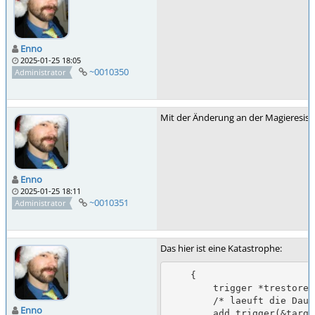
Enno
2025-01-25 18:05
~0010350
Administrator
Mit der Änderung an der Magieresisten
Enno
2025-01-25 18:11
~0010351
Administrator
Das hier ist eine Katastrophe:
    {

        trigger *trestore = trigger_changefaction(target, target->faction);

        /* laeuft die Dauer ab, setze Partei zurueck */

Enno
        add_trigger(&target->attribs, "timer", trigger_timeout(duration, trestore));
