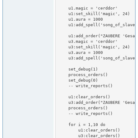
    u1.magic = 'cerddor'

    u1:set_skill('magic', 24)

    u1.aura = 1000

    u1:add_spell('song_of_slavery')

    u1:add_order("ZAUBERE 'Gesang der Versklavung' b")

    u3.magic = 'cerddor'

    u3:set_skill('magic', 24)

    u3.aura = 1000

    u3:add_spell('song_of_slavery')

    set_debug(1)

    process_orders()

    set_debug(0)

    -- write_reports()

    u1:clear_orders()

    u3:add_order("ZAUBERE 'Gesang der Versklavung' b")

    process_orders()

    -- write_reports()

    for i = 1,10 do

        u1:clear_orders()

        u3:clear_orders()
