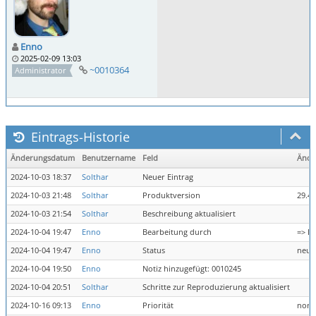
Enno
2025-02-09 13:03
~0010364
Administrator
Eintrags-Historie
Änderungsdatum
Benutzername
Feld
Ände
2024-10-03 18:37
Solthar
Neuer Eintrag
2024-10-03 21:48
Solthar
Produktversion
29.4 
2024-10-03 21:54
Solthar
Beschreibung aktualisiert
2024-10-04 19:47
Enno
Bearbeitung durch
=> E
2024-10-04 19:47
Enno
Status
neu 
2024-10-04 19:50
Enno
Notiz hinzugefügt: 0010245
2024-10-04 20:51
Solthar
Schritte zur Reproduzierung aktualisiert
2024-10-16 09:13
Enno
Priorität
norm