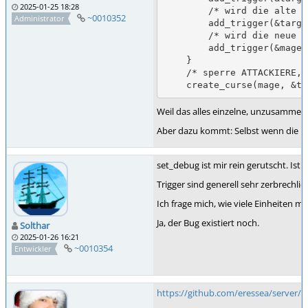
2025-01-25 18:28
        /* wird die alte Partei von Target aufgeloest, dann auch diese Einheit */

~0010352
Administrator
        add_trigger(&target->faction->attribs, "destroy", trigger_killunit(target));

        /* wird die neue Partei von Target aufgeloest, dann auch diese Einheit */

        add_trigger(&mage->faction->attribs, "destroy", trigger_killunit(target));

    }

    /* sperre ATTACKIERE, GIB PERSON und ueberspringe Migranten */

    create_curse(mage, 
Weil das alles einzelne, unzusammenh
Aber dazu kommt: Selbst wenn die Ei
set_debug ist mir rein gerutscht. Ist
Trigger sind generell sehr zerbrechl
Ich frage mich, wie viele Einheiten m
Ja, der Bug existiert noch.
Solthar
2025-01-26 16:21
~0010354
Entwickler
https://github.com/eressea/server/p