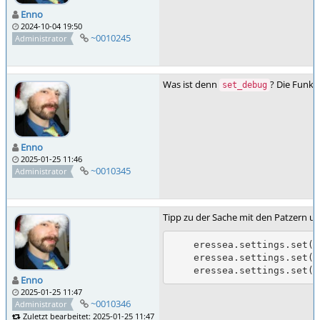
Enno
2024-10-04 19:50
~0010245
Administrator
Was ist denn
? Die Funkt
set_debug
Enno
2025-01-25 11:46
~0010345
Administrator
Tipp zu der Sache mit den Patzern un
    eressea.settings.set("magic.resist.enable", "0")

    eressea.settings.set("magic.fumble.enable", "0")

    eressea.settings.se
Enno
2025-01-25 11:47
~0010346
Administrator
Zuletzt bearbeitet: 2025-01-25 11:47