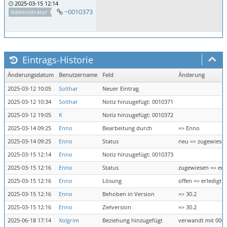
2025-03-15 12:14
~0010373
Administrator
Eintrags-Historie
Änderungsdatum
Benutzername
Feld
Änderung
2025-03-12 10:05
Solthar
Neuer Eintrag
2025-03-12 10:34
Solthar
Notiz hinzugefügt: 0010371
2025-03-12 19:05
K
Notiz hinzugefügt: 0010372
2025-03-14 09:25
Enno
Bearbeitung durch
=> Enno
2025-03-14 09:25
Enno
Status
neu => zugewiese
2025-03-15 12:14
Enno
Notiz hinzugefügt: 0010373
2025-03-15 12:16
Enno
Status
zugewiesen => erl
2025-03-15 12:16
Enno
Lösung
offen => erledigt
2025-03-15 12:16
Enno
Behoben in Version
=> 30.2
2025-03-15 12:16
Enno
Zielversion
=> 30.2
2025-06-18 17:14
Xolgrim
Beziehung hinzugefügt
verwandt mit 000