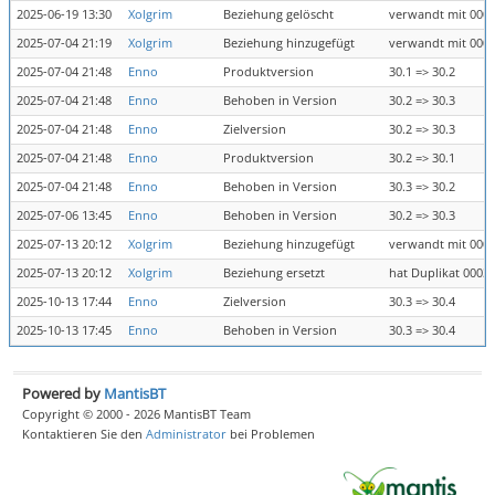
2025-06-19 13:30
Xolgrim
Beziehung gelöscht
verwandt mit 000
2025-07-04 21:19
Xolgrim
Beziehung hinzugefügt
verwandt mit 000
2025-07-04 21:48
Enno
Produktversion
30.1 => 30.2
2025-07-04 21:48
Enno
Behoben in Version
30.2 => 30.3
2025-07-04 21:48
Enno
Zielversion
30.2 => 30.3
2025-07-04 21:48
Enno
Produktversion
30.2 => 30.1
2025-07-04 21:48
Enno
Behoben in Version
30.3 => 30.2
2025-07-06 13:45
Enno
Behoben in Version
30.2 => 30.3
2025-07-13 20:12
Xolgrim
Beziehung hinzugefügt
verwandt mit 000
2025-07-13 20:12
Xolgrim
Beziehung ersetzt
hat Duplikat 0003
2025-10-13 17:44
Enno
Zielversion
30.3 => 30.4
2025-10-13 17:45
Enno
Behoben in Version
30.3 => 30.4
Powered by
MantisBT
Copyright © 2000 - 2026 MantisBT Team
Kontaktieren Sie den
Administrator
bei Problemen