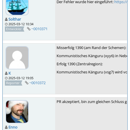
Der Fehler wurde hier eingeführt:
https:/
Solthar
2025-03-12 10:34
~0010371
Entwickler
Misserfolg 1390 (am Rand der Schemen):
Kommunistisches Känguru (xyy6) in Nebel (4,
Erfolg 1390 (Zentralregion):
Kommunistisches Känguru (vsg7) wird von 
K
2025-03-12 19:05
~0010372
Reporter
PR akzeptiert, bin zum gleichen Schluss 
Enno