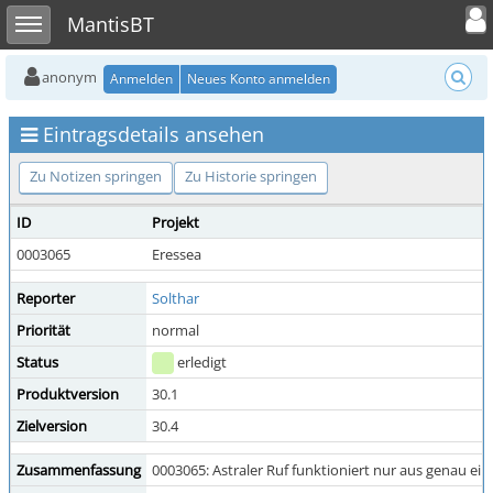
Toggle user
Toggle sidebar
MantisBT
anonym
Anmelden
Neues Konto anmelden
Eintragsdetails ansehen
Zu Notizen springen
Zu Historie springen
ID
Projekt
0003065
Eressea
Reporter
Solthar
Priorität
normal
Status
erledigt
Produktversion
30.1
Zielversion
30.4
Zusammenfassung
0003065: Astraler Ruf funktioniert nur aus genau ein