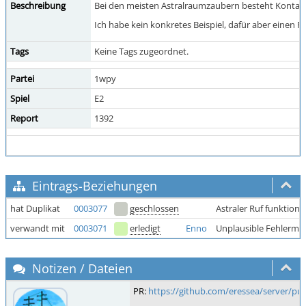
Beschreibung
Bei den meisten Astralraumzaubern besteht Kontakt z
Ich habe kein konkretes Beispiel, dafür aber einen P
Tags
Keine Tags zugeordnet.
Partei
1wpy
Spiel
E2
Report
1392
Eintrags-Beziehungen
hat Duplikat
0003077
geschlossen
Astraler Ruf funktioni
verwandt mit
0003071
erledigt
Enno
Unplausible Fehlermel
Notizen / Dateien
PR:
https://github.com/eressea/server/pul