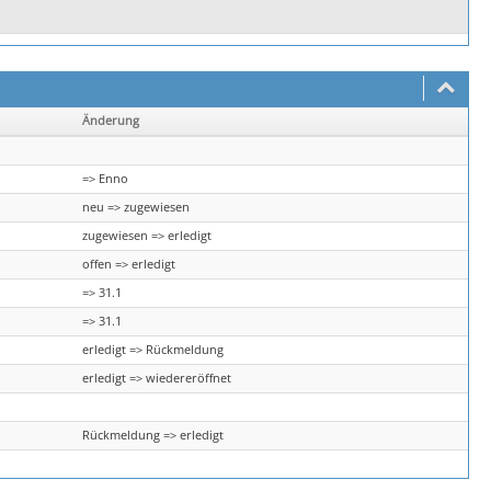
Änderung
=> Enno
neu => zugewiesen
zugewiesen => erledigt
offen => erledigt
=> 31.1
=> 31.1
erledigt => Rückmeldung
erledigt => wiedereröffnet
Rückmeldung => erledigt