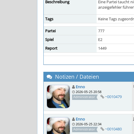
Beschreibung
Eine Partei taucht 
anzeigefehler führen
Tags
Keine Tags zugeordn
Partei
777
Spiel
E2
Report
1449
Notizen / Dateien
Enno
2026-05-25 20:58
~0010479
Administrator
Enno
2026-05-25 22:34
~0010480
Administrator