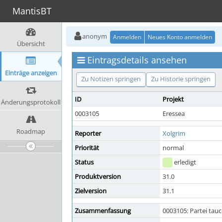
MantisBT
anonym
Anmelden
Neues Konto anmelden
Übersicht
Eintragsdetails ansehen
Einträge anzeigen
Zu Notizen springen
Zu Historie springen
ID
Projekt
Änderungsprotokoll
0003105
Eressea
Roadmap
Reporter
Xolgrim
Priorität
normal
Status
erledigt
Produktversion
31.0
Zielversion
31.1
Zusammenfassung
0003105: Partei tau