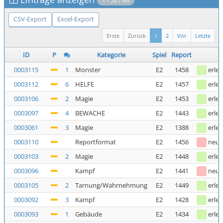
1 - 50 / 86
CSV-Export
Excel-Export
Erste
Zurück
1
2
Vor
Letzte
ID
P
Kategorie
Spiel
Report
0003115
1
Monster
E2
1458
erled
0003112
6
HELFE
E2
1457
erled
0003106
2
Magie
E2
1453
erled
0003097
4
BEWACHE
E2
1443
erled
0003061
3
Magie
E2
1388
erled
0003110
Reportformat
E2
1456
neu
0003103
2
Magie
E2
1448
erled
0003096
Kampf
E2
1441
neu
0003105
2
Tarnung/Wahrnehmung
E2
1449
erled
0003092
3
Kampf
E2
1428
erled
0003093
1
Gebäude
E2
1434
erled