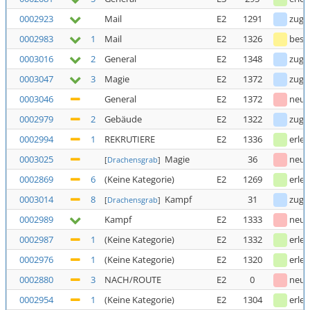
0002923
Mail
E2
1291
zuge
0002983
1
Mail
E2
1326
bestä
0003016
2
General
E2
1348
zuge
0003047
3
Magie
E2
1372
zuge
0003046
General
E2
1372
neu
0002979
2
Gebäude
E2
1322
zuge
0002994
1
REKRUTIERE
E2
1336
erled
0003025
Magie
36
neu
[
Drachensgrab
]
0002869
6
(Keine Kategorie)
E2
1269
erled
0003014
8
Kampf
31
zuge
[
Drachensgrab
]
0002989
Kampf
E2
1333
neu
0002987
1
(Keine Kategorie)
E2
1332
erled
0002976
1
(Keine Kategorie)
E2
1320
erled
0002880
3
NACH/ROUTE
E2
0
neu
0002954
1
(Keine Kategorie)
E2
1304
erled