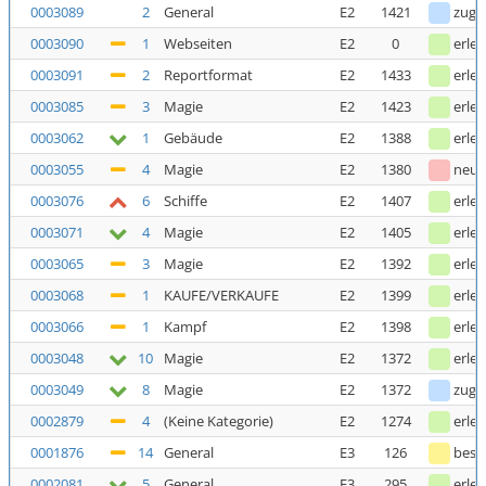
0003089
2
General
E2
1421
zuge
0003090
1
Webseiten
E2
0
erled
0003091
2
Reportformat
E2
1433
erled
0003085
3
Magie
E2
1423
erled
0003062
1
Gebäude
E2
1388
erled
0003055
4
Magie
E2
1380
neu
0003076
6
Schiffe
E2
1407
erled
0003071
4
Magie
E2
1405
erled
0003065
3
Magie
E2
1392
erled
0003068
1
KAUFE/VERKAUFE
E2
1399
erled
0003066
1
Kampf
E2
1398
erled
0003048
10
Magie
E2
1372
erled
0003049
8
Magie
E2
1372
zuge
0002879
4
(Keine Kategorie)
E2
1274
erled
0001876
14
General
E3
126
bestä
0002081
5
General
E3
295
erled