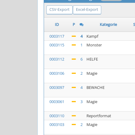
CSV-Export
Excel-Export
ID
P
Kategorie
S
0003117
4
Kampf
0003115
1
Monster
0003112
6
HELFE
0003106
2
Magie
0003097
4
BEWACHE
0003061
3
Magie
0003110
Reportformat
0003103
2
Magie