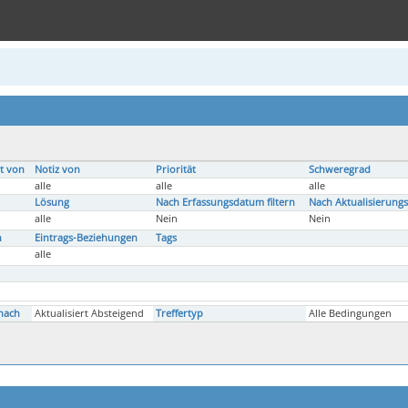
t von
Notiz von
Priorität
Schweregrad
alle
alle
alle
Lösung
Nach Erfassungsdatum filtern
Nach Aktualisierungs
alle
Nein
Nein
n
Eintrags-Beziehungen
Tags
alle
nach
Aktualisiert Absteigend
Treffertyp
Alle Bedingungen