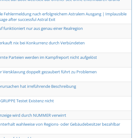
le Fehlermeldung nach erfolgreichem Astralem Ausgang | Implausible
age after successful Astral Exit
uf funktioniert nur aus genau einer Realregion
erkauft nix bei Konkurrenz durch Verbündeten
arnte Parteien werden im Kampfreport nicht aufgelöst
r Versklavung doppelt gezaubert führt zu Problemen
erursachen hat irreführende Beschreibung
RUPPE Testet Existenz nicht
Anzeige wird durch NUMMER verwirrt
terhalt wahlweise von Regions- oder Gebäudebesitzer bezahlbar