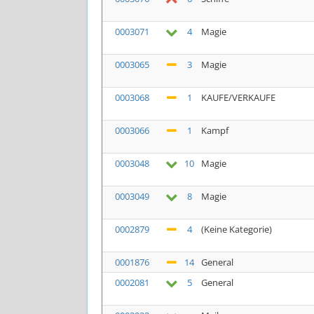
0003071
4
Magie
0003065
3
Magie
0003068
1
KAUFE/VERKAUFE
0003066
1
Kampf
0003048
10
Magie
0003049
8
Magie
0002879
4
(Keine Kategorie)
0001876
14
General
0002081
5
General