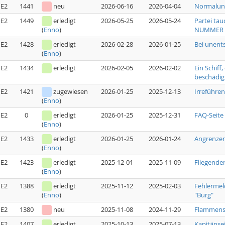
E2
1441
neu
2026-06-16
2026-04-04
Normalun
E2
1449
erledigt
2026-05-25
2026-05-24
Partei tau
NUMMER [
(
Enno
)
E2
1428
erledigt
2026-02-28
2026-01-25
Bei unent
(
Enno
)
E2
1434
erledigt
2026-02-05
2026-02-02
Ein Schiff
beschädig
E2
1421
zugewiesen
2026-01-25
2025-12-13
Irreführe
(
Enno
)
E2
0
erledigt
2026-01-25
2025-12-31
FAQ-Seite
(
Enno
)
E2
1433
erledigt
2026-01-25
2026-01-24
Angrenzen
(
Enno
)
E2
1423
erledigt
2025-12-01
2025-11-09
Fliegende
(
Enno
)
E2
1388
erledigt
2025-11-12
2025-02-03
Fehlermel
"Burg"
(
Enno
)
E2
1380
neu
2025-11-08
2024-11-29
Flammensc
E2
1407
erledigt
2025-10-13
2025-07-13
Kapitänse