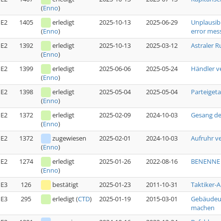
(
Enno
)
E2
1405
erledigt
2025-10-13
2025-06-29
Unplausib
error mess
(
Enno
)
E2
1392
erledigt
2025-10-13
2025-03-12
Astraler R
(
Enno
)
E2
1399
erledigt
2025-06-06
2025-05-24
Händler v
(
Enno
)
E2
1398
erledigt
2025-05-04
2025-05-04
Parteiget
(
Enno
)
E2
1372
erledigt
2025-02-09
2024-10-03
Gesang de
(
Enno
)
E2
1372
zugewiesen
2025-02-01
2024-10-03
Aufruhr v
(
Enno
)
E2
1274
erledigt
2025-01-26
2022-08-16
BENENNE G
(
Enno
)
E3
126
bestätigt
2025-01-23
2011-10-31
Taktiker-
E3
295
erledigt
(
CTD
)
2025-01-19
2015-03-01
Gebäudeun
machen