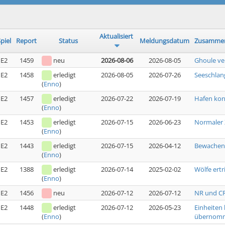
Aktualisiert
piel
Report
Status
Meldungsdatum
Zusammen
E2
1459
neu
2026-08-06
2026-08-05
Ghoule ve
E2
1458
erledigt
2026-08-05
2026-07-26
Seeschlan
(
Enno
)
E2
1457
erledigt
2026-07-22
2026-07-19
Hafen kon
(
Enno
)
E2
1453
erledigt
2026-07-15
2026-06-23
Normaler 
(
Enno
)
E2
1443
erledigt
2026-07-15
2026-04-12
Bewachen 
(
Enno
)
E2
1388
erledigt
2026-07-14
2025-02-02
Wölfe ert
(
Enno
)
E2
1456
neu
2026-07-12
2026-07-12
NR und CR
E2
1448
erledigt
2026-07-12
2026-05-23
Einheiten
übernom
(
Enno
)