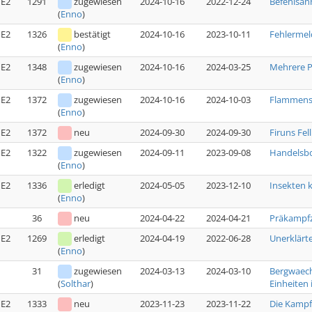
E2
1291
zugewiesen
2024-10-16
2022-12-24
Befehlsan
(
Enno
)
E2
1326
bestätigt
2024-10-16
2023-10-11
Fehlermel
(
Enno
)
E2
1348
zugewiesen
2024-10-16
2024-03-25
Mehrere P
(
Enno
)
E2
1372
zugewiesen
2024-10-16
2024-10-03
Flammensc
(
Enno
)
E2
1372
neu
2024-09-30
2024-09-30
Firuns Fell
E2
1322
zugewiesen
2024-09-11
2023-09-08
Handelsbo
(
Enno
)
E2
1336
erledigt
2024-05-05
2023-12-10
Insekten 
(
Enno
)
36
neu
2024-04-22
2024-04-21
Präkampfz
E2
1269
erledigt
2024-04-19
2022-06-28
Unerklärte
(
Enno
)
31
zugewiesen
2024-03-13
2024-03-10
Bergwaech
Einheiten i
(
Solthar
)
E2
1333
neu
2023-11-23
2023-11-22
Die Kampfs