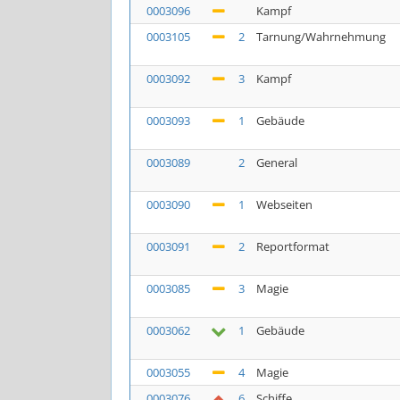
0003096
Kampf
0003105
2
Tarnung/Wahrnehmung
0003092
3
Kampf
0003093
1
Gebäude
0003089
2
General
0003090
1
Webseiten
0003091
2
Reportformat
0003085
3
Magie
0003062
1
Gebäude
0003055
4
Magie
0003076
6
Schiffe