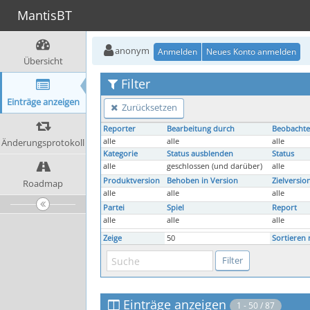
MantisBT
anonym
Anmelden
Neues Konto anmelden
Übersicht
Filter
Einträge anzeigen
Zurücksetzen
Reporter
Bearbeitung durch
Beobachte
Änderungsprotokoll
alle
alle
alle
Kategorie
Status ausblenden
Status
alle
geschlossen (und darüber)
alle
Produktversion
Behoben in Version
Zielversio
Roadmap
alle
alle
alle
Partei
Spiel
Report
alle
alle
alle
Zeige
50
Sortieren 
Einträge anzeigen
1 - 50 / 87