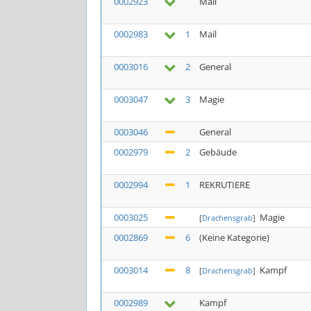
0002923
Mail
0002983
1
Mail
0003016
2
General
0003047
3
Magie
0003046
General
0002979
2
Gebäude
0002994
1
REKRUTIERE
0003025
Magie
[
Drachensgrab
]
0002869
6
(Keine Kategorie)
0003014
8
Kampf
[
Drachensgrab
]
0002989
Kampf