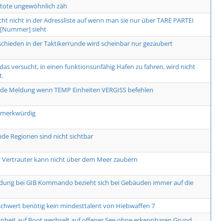
tote ungewöhnlich zäh
cht nicht in der Adressliste auf wenn man sie nur über TARE PARTEI
Nummer] sieht
schieden in der Taktikerrunde wird scheinbar nur gezaubert
, das versucht, in einen funktionsunfähig Hafen zu fahren, wird nicht
t.
nde Meldung wenn TEMP Einheiten VERGISS befehlen
 merkwürdig
de Regionen sind nicht sichtbar
r Vertrauter kann nicht über dem Meer zaubern
dung bei GIB Kommando bezieht sich bei Gebäuden immer auf die
hwert benötig kein mindesttalent von Hiebwaffen 7
inheit auf Boot wechselt auf offener See ohne erkennbaren Grund