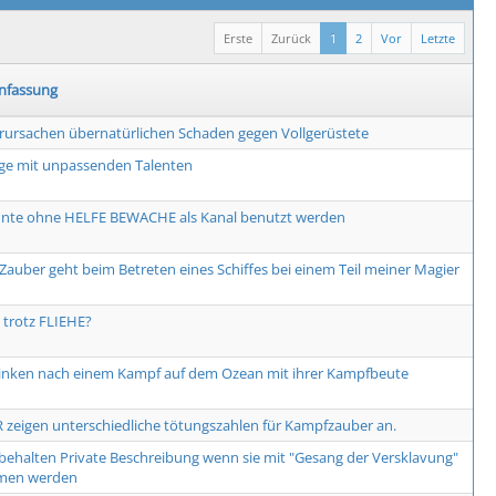
Erste
Zurück
1
2
Vor
Letzte
fassung
rursachen übernatürlichen Schaden gegen Vollgerüstete
ge mit unpassenden Talenten
nte ohne HELFE BEWACHE als Kanal benutzt werden
Zauber geht beim Betreten eines Schiffes bei einem Teil meiner Magier
trotz FLIEHE?
rinken nach einem Kampf auf dem Ozean mit ihrer Kampfbeute
 zeigen unterschiedliche tötungszahlen für Kampfzauber an.
 behalten Private Beschreibung wenn sie mit "Gesang der Versklavung"
men werden