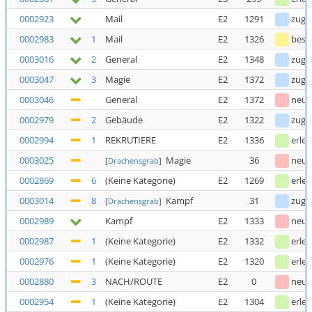
0002923
Mail
E2
1291
zuge
0002983
1
Mail
E2
1326
bestä
0003016
2
General
E2
1348
zuge
0003047
3
Magie
E2
1372
zuge
0003046
General
E2
1372
neu
0002979
2
Gebäude
E2
1322
zuge
0002994
1
REKRUTIERE
E2
1336
erled
0003025
Magie
36
neu
[
Drachensgrab
]
0002869
6
(Keine Kategorie)
E2
1269
erled
0003014
8
Kampf
31
zuge
[
Drachensgrab
]
0002989
Kampf
E2
1333
neu
0002987
1
(Keine Kategorie)
E2
1332
erled
0002976
1
(Keine Kategorie)
E2
1320
erled
0002880
3
NACH/ROUTE
E2
0
neu
0002954
1
(Keine Kategorie)
E2
1304
erled