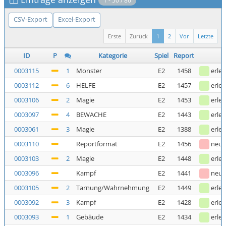
1 - 50 / 86
CSV-Export
Excel-Export
Erste
Zurück
1
2
Vor
Letzte
ID
P
Kategorie
Spiel
Report
0003115
1
Monster
E2
1458
erled
0003112
6
HELFE
E2
1457
erled
0003106
2
Magie
E2
1453
erled
0003097
4
BEWACHE
E2
1443
erled
0003061
3
Magie
E2
1388
erled
0003110
Reportformat
E2
1456
neu
0003103
2
Magie
E2
1448
erled
0003096
Kampf
E2
1441
neu
0003105
2
Tarnung/Wahrnehmung
E2
1449
erled
0003092
3
Kampf
E2
1428
erled
0003093
1
Gebäude
E2
1434
erled