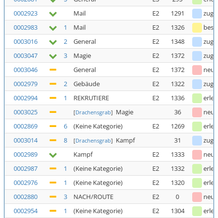
0002923
Mail
E2
1291
zuge
0002983
1
Mail
E2
1326
bestä
0003016
2
General
E2
1348
zuge
0003047
3
Magie
E2
1372
zuge
0003046
General
E2
1372
neu
0002979
2
Gebäude
E2
1322
zuge
0002994
1
REKRUTIERE
E2
1336
erled
0003025
Magie
36
neu
[
Drachensgrab
]
0002869
6
(Keine Kategorie)
E2
1269
erled
0003014
8
Kampf
31
zuge
[
Drachensgrab
]
0002989
Kampf
E2
1333
neu
0002987
1
(Keine Kategorie)
E2
1332
erled
0002976
1
(Keine Kategorie)
E2
1320
erled
0002880
3
NACH/ROUTE
E2
0
neu
0002954
1
(Keine Kategorie)
E2
1304
erled