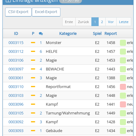
1 - 50 / 86
CSV-Export
Excel-Export
Erste
Zurück
1
2
Vor
Letzte
ID
P
Kategorie
Spiel
Report
0003115
1
Monster
E2
1458
erled
0003112
6
HELFE
E2
1457
erled
0003106
2
Magie
E2
1453
erled
0003097
4
BEWACHE
E2
1443
erled
0003061
3
Magie
E2
1388
erled
0003110
Reportformat
E2
1456
neu
0003103
2
Magie
E2
1448
erled
0003096
Kampf
E2
1441
neu
0003105
2
Tarnung/Wahrnehmung
E2
1449
erled
0003092
3
Kampf
E2
1428
erled
0003093
1
Gebäude
E2
1434
erled