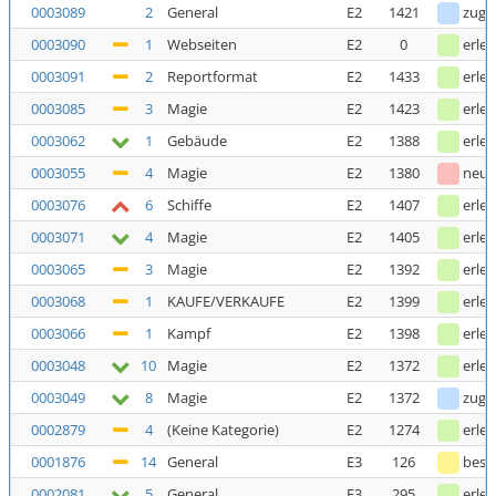
0003089
2
General
E2
1421
zuge
0003090
1
Webseiten
E2
0
erled
0003091
2
Reportformat
E2
1433
erled
0003085
3
Magie
E2
1423
erled
0003062
1
Gebäude
E2
1388
erled
0003055
4
Magie
E2
1380
neu
0003076
6
Schiffe
E2
1407
erled
0003071
4
Magie
E2
1405
erled
0003065
3
Magie
E2
1392
erled
0003068
1
KAUFE/VERKAUFE
E2
1399
erled
0003066
1
Kampf
E2
1398
erled
0003048
10
Magie
E2
1372
erled
0003049
8
Magie
E2
1372
zuge
0002879
4
(Keine Kategorie)
E2
1274
erled
0001876
14
General
E3
126
bestä
0002081
5
General
E3
295
erled