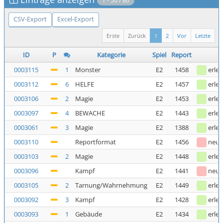
1 - 50 / 86
CSV-Export
Excel-Export
Erste
Zurück
1
2
Vor
Letzte
ID
P
Kategorie
Spiel
Report
0003115
1
Monster
E2
1458
erled
0003112
6
HELFE
E2
1457
erled
0003106
2
Magie
E2
1453
erled
0003097
4
BEWACHE
E2
1443
erled
0003061
3
Magie
E2
1388
erled
0003110
Reportformat
E2
1456
neu
0003103
2
Magie
E2
1448
erled
0003096
Kampf
E2
1441
neu
0003105
2
Tarnung/Wahrnehmung
E2
1449
erled
0003092
3
Kampf
E2
1428
erled
0003093
1
Gebäude
E2
1434
erled