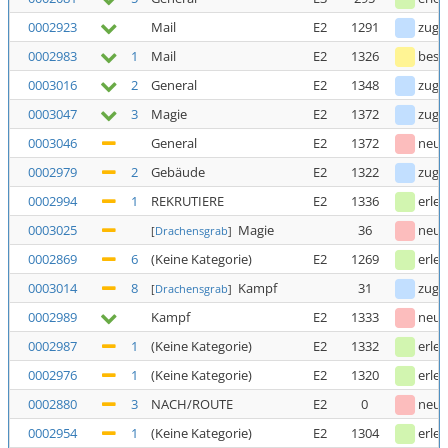
0002923
Mail
E2
1291
zuge
0002983
1
Mail
E2
1326
bestä
0003016
2
General
E2
1348
zuge
0003047
3
Magie
E2
1372
zuge
0003046
General
E2
1372
neu
0002979
2
Gebäude
E2
1322
zuge
0002994
1
REKRUTIERE
E2
1336
erled
0003025
Magie
36
neu
[
Drachensgrab
]
0002869
6
(Keine Kategorie)
E2
1269
erled
0003014
8
Kampf
31
zuge
[
Drachensgrab
]
0002989
Kampf
E2
1333
neu
0002987
1
(Keine Kategorie)
E2
1332
erled
0002976
1
(Keine Kategorie)
E2
1320
erled
0002880
3
NACH/ROUTE
E2
0
neu
0002954
1
(Keine Kategorie)
E2
1304
erled