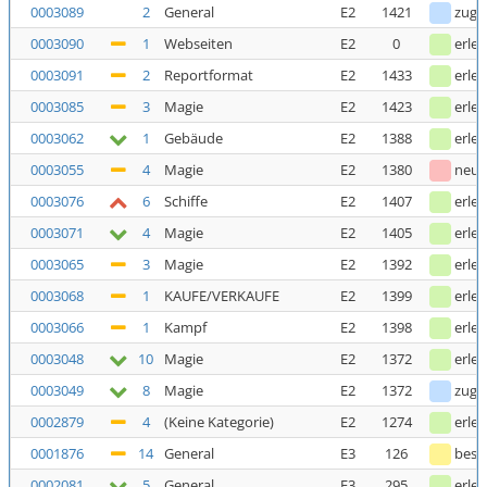
0003089
2
General
E2
1421
zuge
0003090
1
Webseiten
E2
0
erled
0003091
2
Reportformat
E2
1433
erled
0003085
3
Magie
E2
1423
erled
0003062
1
Gebäude
E2
1388
erled
0003055
4
Magie
E2
1380
neu
0003076
6
Schiffe
E2
1407
erled
0003071
4
Magie
E2
1405
erled
0003065
3
Magie
E2
1392
erled
0003068
1
KAUFE/VERKAUFE
E2
1399
erled
0003066
1
Kampf
E2
1398
erled
0003048
10
Magie
E2
1372
erled
0003049
8
Magie
E2
1372
zuge
0002879
4
(Keine Kategorie)
E2
1274
erled
0001876
14
General
E3
126
bestä
0002081
5
General
E3
295
erled