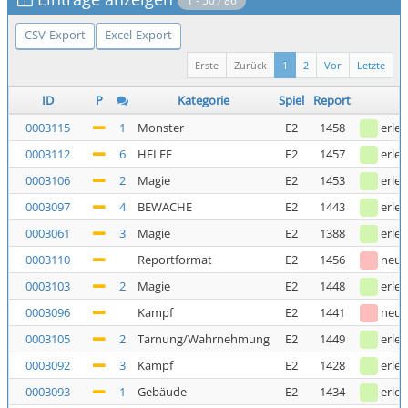
1 - 50 / 86
CSV-Export
Excel-Export
Erste
Zurück
1
2
Vor
Letzte
ID
P
Kategorie
Spiel
Report
0003115
1
Monster
E2
1458
erled
0003112
6
HELFE
E2
1457
erled
0003106
2
Magie
E2
1453
erled
0003097
4
BEWACHE
E2
1443
erled
0003061
3
Magie
E2
1388
erled
0003110
Reportformat
E2
1456
neu
0003103
2
Magie
E2
1448
erled
0003096
Kampf
E2
1441
neu
0003105
2
Tarnung/Wahrnehmung
E2
1449
erled
0003092
3
Kampf
E2
1428
erled
0003093
1
Gebäude
E2
1434
erled