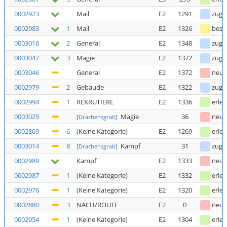
0002923
Mail
E2
1291
zuge
0002983
1
Mail
E2
1326
bestä
0003016
2
General
E2
1348
zuge
0003047
3
Magie
E2
1372
zuge
0003046
General
E2
1372
neu
0002979
2
Gebäude
E2
1322
zuge
0002994
1
REKRUTIERE
E2
1336
erled
0003025
Magie
36
neu
[
Drachensgrab
]
0002869
6
(Keine Kategorie)
E2
1269
erled
0003014
8
Kampf
31
zuge
[
Drachensgrab
]
0002989
Kampf
E2
1333
neu
0002987
1
(Keine Kategorie)
E2
1332
erled
0002976
1
(Keine Kategorie)
E2
1320
erled
0002880
3
NACH/ROUTE
E2
0
neu
0002954
1
(Keine Kategorie)
E2
1304
erled