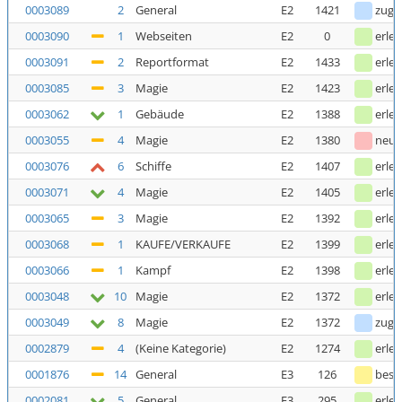
0003089
2
General
E2
1421
zuge
0003090
1
Webseiten
E2
0
erled
0003091
2
Reportformat
E2
1433
erled
0003085
3
Magie
E2
1423
erled
0003062
1
Gebäude
E2
1388
erled
0003055
4
Magie
E2
1380
neu
0003076
6
Schiffe
E2
1407
erled
0003071
4
Magie
E2
1405
erled
0003065
3
Magie
E2
1392
erled
0003068
1
KAUFE/VERKAUFE
E2
1399
erled
0003066
1
Kampf
E2
1398
erled
0003048
10
Magie
E2
1372
erled
0003049
8
Magie
E2
1372
zuge
0002879
4
(Keine Kategorie)
E2
1274
erled
0001876
14
General
E3
126
bestä
0002081
5
General
E3
295
erled