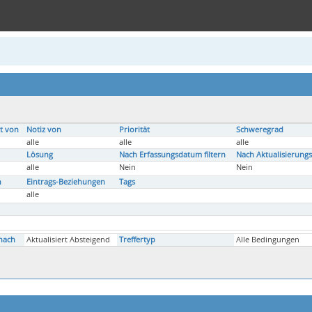
t von
Notiz von
Priorität
Schweregrad
alle
alle
alle
Lösung
Nach Erfassungsdatum filtern
Nach Aktualisierungs
alle
Nein
Nein
n
Eintrags-Beziehungen
Tags
alle
nach
Aktualisiert Absteigend
Treffertyp
Alle Bedingungen