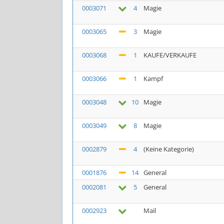
0003071
4
Magie
0003065
3
Magie
0003068
1
KAUFE/VERKAUFE
0003066
1
Kampf
0003048
10
Magie
0003049
8
Magie
0002879
4
(Keine Kategorie)
0001876
14
General
0002081
5
General
0002923
Mail