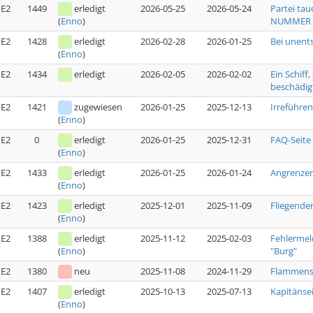
E2
1449
erledigt
2026-05-25
2026-05-24
Partei tau
NUMMER [
(
Enno
)
E2
1428
erledigt
2026-02-28
2026-01-25
Bei unent
(
Enno
)
E2
1434
erledigt
2026-02-05
2026-02-02
Ein Schiff
beschädig
E2
1421
zugewiesen
2026-01-25
2025-12-13
Irreführe
(
Enno
)
E2
0
erledigt
2026-01-25
2025-12-31
FAQ-Seite
(
Enno
)
E2
1433
erledigt
2026-01-25
2026-01-24
Angrenzen
(
Enno
)
E2
1423
erledigt
2025-12-01
2025-11-09
Fliegende
(
Enno
)
E2
1388
erledigt
2025-11-12
2025-02-03
Fehlermel
"Burg"
(
Enno
)
E2
1380
neu
2025-11-08
2024-11-29
Flammensc
E2
1407
erledigt
2025-10-13
2025-07-13
Kapitänse
(
Enno
)