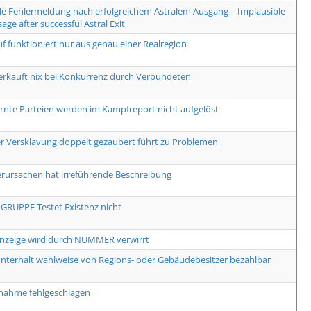
le Fehlermeldung nach erfolgreichem Astralem Ausgang | Implausible
age after successful Astral Exit
uf funktioniert nur aus genau einer Realregion
erkauft nix bei Konkurrenz durch Verbündeten
arnte Parteien werden im Kampfreport nicht aufgelöst
r Versklavung doppelt gezaubert führt zu Problemen
erursachen hat irreführende Beschreibung
RUPPE Testet Existenz nicht
Anzeige wird durch NUMMER verwirrt
terhalt wahlweise von Regions- oder Gebäudebesitzer bezahlbar
nahme fehlgeschlagen