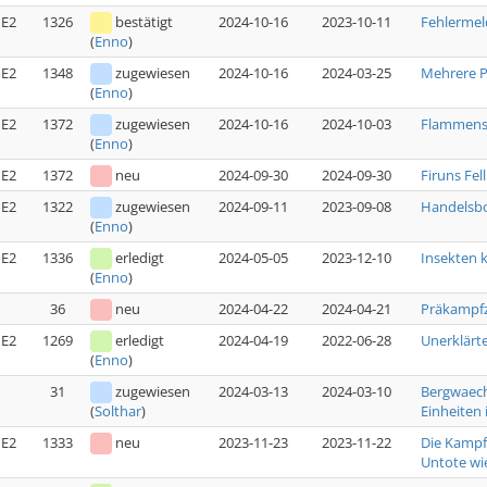
E2
1326
bestätigt
2024-10-16
2023-10-11
Fehlermel
(
Enno
)
E2
1348
zugewiesen
2024-10-16
2024-03-25
Mehrere P
(
Enno
)
E2
1372
zugewiesen
2024-10-16
2024-10-03
Flammensc
(
Enno
)
E2
1372
neu
2024-09-30
2024-09-30
Firuns Fell
E2
1322
zugewiesen
2024-09-11
2023-09-08
Handelsbo
(
Enno
)
E2
1336
erledigt
2024-05-05
2023-12-10
Insekten 
(
Enno
)
36
neu
2024-04-22
2024-04-21
Präkampfz
E2
1269
erledigt
2024-04-19
2022-06-28
Unerklärte
(
Enno
)
31
zugewiesen
2024-03-13
2024-03-10
Bergwaech
Einheiten i
(
Solthar
)
E2
1333
neu
2023-11-23
2023-11-22
Die Kampfs
Untote wi