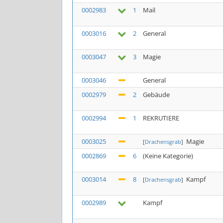
0002983
1
Mail
0003016
2
General
0003047
3
Magie
0003046
General
0002979
2
Gebäude
0002994
1
REKRUTIERE
0003025
Magie
[
Drachensgrab
]
0002869
6
(Keine Kategorie)
0003014
8
Kampf
[
Drachensgrab
]
0002989
Kampf