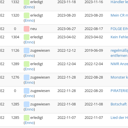
E2
1332
erledigt
2023-11-18
2023-11-16
Händler l
(
Enno
)
E2
1320
erledigt
2023-08-20
2023-08-20
Mein CR 
(
Enno
)
E2
0
neu
2023-06-27
2022-08-17
FOLGE EIN
E2
1304
erledigt
2023-04-02
2023-04-02
Kein Fehl
(
Enno
)
E2
1126
zugewiesen
2022-12-12
2019-06-09
regelmäßi
entfernen
(
Enno
)
E2
1289
erledigt
2022-12-04
2022-12-04
NMR Anzei
(
Enno
)
E2
1276
zugewiesen
2022-11-28
2022-08-28
Monster k
(
Enno
)
E2
0
zugewiesen
2022-11-28
2022-08-20
PIRATERIE 
(
Enno
)
E2
1285
zugewiesen
2022-11-08
2022-11-08
Botschaft 
(
Enno
)
E2
1285
erledigt
2022-11-07
2022-11-07
Lied der H
(
Enno
)