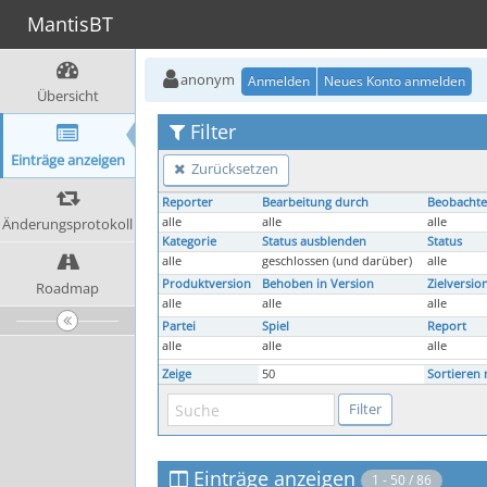
MantisBT
anonym
Anmelden
Neues Konto anmelden
Übersicht
Filter
Einträge anzeigen
Zurücksetzen
Reporter
Bearbeitung durch
Beobachte
Änderungsprotokoll
alle
alle
alle
Kategorie
Status ausblenden
Status
alle
geschlossen (und darüber)
alle
Produktversion
Behoben in Version
Zielversio
Roadmap
alle
alle
alle
Partei
Spiel
Report
alle
alle
alle
Zeige
50
Sortieren 
Einträge anzeigen
1 - 50 / 86