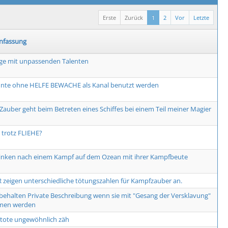
Erste
Zurück
1
2
Vor
Letzte
fassung
ge mit unpassenden Talenten
nte ohne HELFE BEWACHE als Kanal benutzt werden
Zauber geht beim Betreten eines Schiffes bei einem Teil meiner Magier
trotz FLIEHE?
rinken nach einem Kampf auf dem Ozean mit ihrer Kampfbeute
 zeigen unterschiedliche tötungszahlen für Kampfzauber an.
 behalten Private Beschreibung wenn sie mit "Gesang der Versklavung"
men werden
tote ungewöhnlich zäh