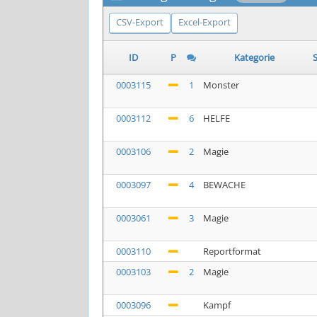
CSV-Export
Excel-Export
ID
P
Kategorie
S
0003115
1
Monster
0003112
6
HELFE
0003106
2
Magie
0003097
4
BEWACHE
0003061
3
Magie
0003110
Reportformat
0003103
2
Magie
0003096
Kampf