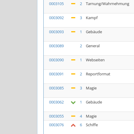
0003105
2
Tarnung/Wahrnehmung
0003092
3
Kampf
0003093
1
Gebäude
0003089
2
General
0003090
1
Webseiten
0003091
2
Reportformat
0003085
3
Magie
0003062
1
Gebäude
0003055
4
Magie
0003076
6
Schiffe