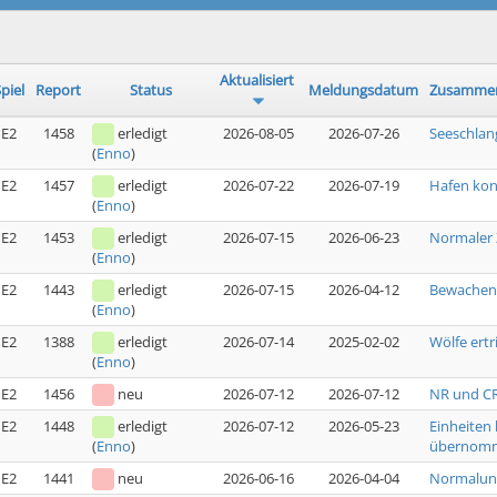
Aktualisiert
piel
Report
Status
Meldungsdatum
Zusammen
E2
1458
erledigt
2026-08-05
2026-07-26
Seeschlan
(
Enno
)
E2
1457
erledigt
2026-07-22
2026-07-19
Hafen kon
(
Enno
)
E2
1453
erledigt
2026-07-15
2026-06-23
Normaler 
(
Enno
)
E2
1443
erledigt
2026-07-15
2026-04-12
Bewachen 
(
Enno
)
E2
1388
erledigt
2026-07-14
2025-02-02
Wölfe ert
(
Enno
)
E2
1456
neu
2026-07-12
2026-07-12
NR und CR
E2
1448
erledigt
2026-07-12
2026-05-23
Einheiten
übernom
(
Enno
)
E2
1441
neu
2026-06-16
2026-04-04
Normalun