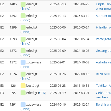
E2
1405
erledigt
2025-10-13
2025-06-29
Unplausib
error mess
(
Enno
)
E2
1392
erledigt
2025-10-13
2025-03-12
Astraler R
(
Enno
)
E2
1399
erledigt
2025-06-06
2025-05-24
Händler v
(
Enno
)
E2
1398
erledigt
2025-05-04
2025-05-04
Parteiget
(
Enno
)
E2
1372
erledigt
2025-02-09
2024-10-03
Gesang de
(
Enno
)
E2
1372
zugewiesen
2025-02-01
2024-10-03
Aufruhr v
(
Enno
)
E2
1274
erledigt
2025-01-26
2022-08-16
BENENNE G
(
Enno
)
E3
126
bestätigt
2025-01-23
2011-10-31
Taktiker-
E3
295
erledigt
(
CTD
)
2025-01-19
2015-03-01
Gebäudeun
machen
E2
1291
zugewiesen
2024-10-16
2022-12-24
Befehlsan
(
Enno
)