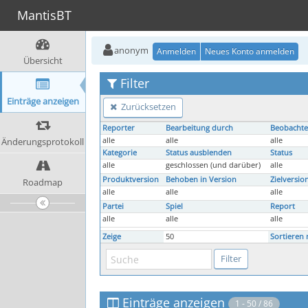
MantisBT
anonym
Anmelden
Neues Konto anmelden
Übersicht
Filter
Einträge anzeigen
Zurücksetzen
Reporter
Bearbeitung durch
Beobachte
Änderungsprotokoll
alle
alle
alle
Kategorie
Status ausblenden
Status
alle
geschlossen (und darüber)
alle
Produktversion
Behoben in Version
Zielversio
Roadmap
alle
alle
alle
Partei
Spiel
Report
alle
alle
alle
Zeige
50
Sortieren 
Einträge anzeigen
1 - 50 / 86