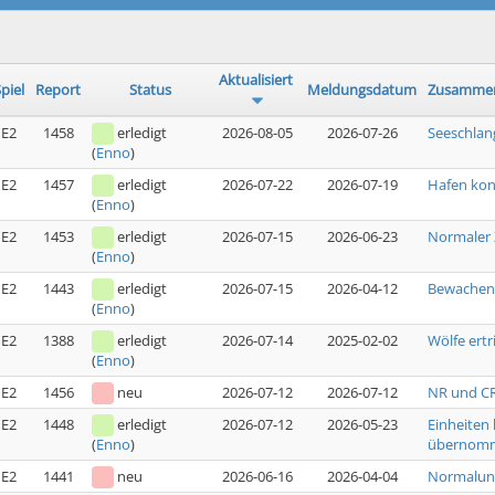
Aktualisiert
piel
Report
Status
Meldungsdatum
Zusammen
E2
1458
erledigt
2026-08-05
2026-07-26
Seeschlan
(
Enno
)
E2
1457
erledigt
2026-07-22
2026-07-19
Hafen kon
(
Enno
)
E2
1453
erledigt
2026-07-15
2026-06-23
Normaler 
(
Enno
)
E2
1443
erledigt
2026-07-15
2026-04-12
Bewachen 
(
Enno
)
E2
1388
erledigt
2026-07-14
2025-02-02
Wölfe ert
(
Enno
)
E2
1456
neu
2026-07-12
2026-07-12
NR und CR
E2
1448
erledigt
2026-07-12
2026-05-23
Einheiten
übernom
(
Enno
)
E2
1441
neu
2026-06-16
2026-04-04
Normalun