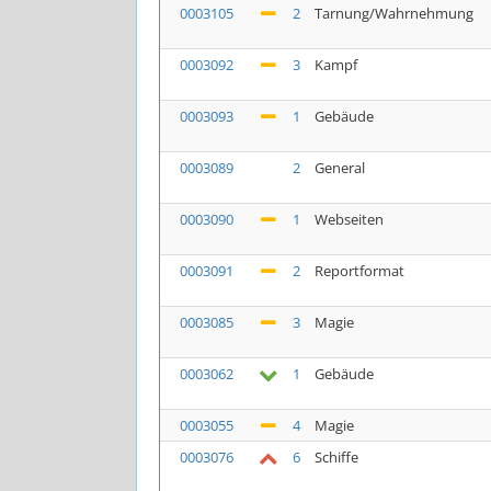
0003105
2
Tarnung/Wahrnehmung
0003092
3
Kampf
0003093
1
Gebäude
0003089
2
General
0003090
1
Webseiten
0003091
2
Reportformat
0003085
3
Magie
0003062
1
Gebäude
0003055
4
Magie
0003076
6
Schiffe