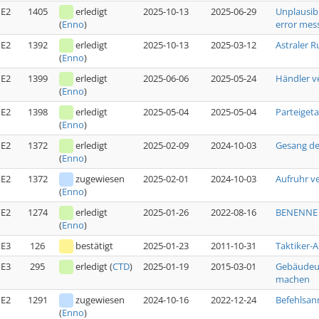
E2
1405
erledigt
2025-10-13
2025-06-29
Unplausib
error mess
(
Enno
)
E2
1392
erledigt
2025-10-13
2025-03-12
Astraler R
(
Enno
)
E2
1399
erledigt
2025-06-06
2025-05-24
Händler v
(
Enno
)
E2
1398
erledigt
2025-05-04
2025-05-04
Parteiget
(
Enno
)
E2
1372
erledigt
2025-02-09
2024-10-03
Gesang de
(
Enno
)
E2
1372
zugewiesen
2025-02-01
2024-10-03
Aufruhr v
(
Enno
)
E2
1274
erledigt
2025-01-26
2022-08-16
BENENNE G
(
Enno
)
E3
126
bestätigt
2025-01-23
2011-10-31
Taktiker-
E3
295
erledigt
(
CTD
)
2025-01-19
2015-03-01
Gebäudeun
machen
E2
1291
zugewiesen
2024-10-16
2022-12-24
Befehlsan
(
Enno
)