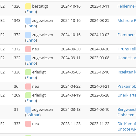
E2
1326
bestätigt
2024-10-16
2023-10-11
Fehlermel
(
Enno
)
E2
1348
zugewiesen
2024-10-16
2024-03-25
Mehrere P
(
Enno
)
E2
1372
zugewiesen
2024-10-16
2024-10-03
Flammensc
(
Enno
)
E2
1372
neu
2024-09-30
2024-09-30
Firuns Fell
E2
1322
zugewiesen
2024-09-11
2023-09-08
Handelsbo
(
Enno
)
E2
1336
erledigt
2024-05-05
2023-12-10
Insekten 
(
Enno
)
36
neu
2024-04-22
2024-04-21
Präkampfz
E2
1269
erledigt
2024-04-19
2022-06-28
Unerklärte
(
Enno
)
31
zugewiesen
2024-03-13
2024-03-10
Bergwaech
Einheiten i
(
Solthar
)
E2
1333
neu
2023-11-23
2023-11-22
Die Kampfs
Untote wi