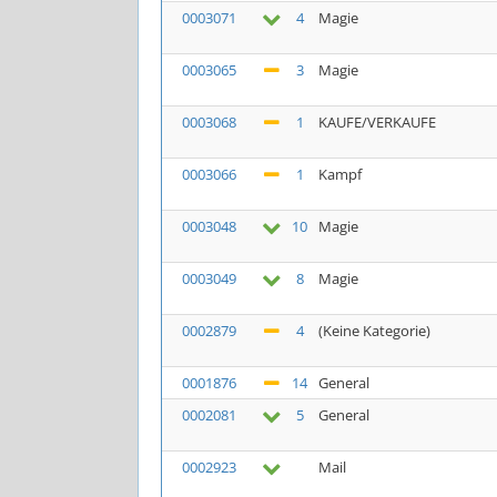
0003071
4
Magie
0003065
3
Magie
0003068
1
KAUFE/VERKAUFE
0003066
1
Kampf
0003048
10
Magie
0003049
8
Magie
0002879
4
(Keine Kategorie)
0001876
14
General
0002081
5
General
0002923
Mail