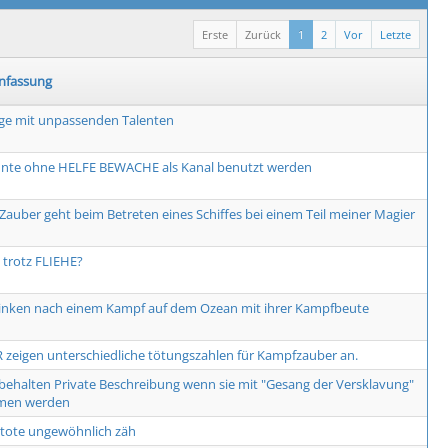
Erste
Zurück
1
2
Vor
Letzte
fassung
ge mit unpassenden Talenten
nte ohne HELFE BEWACHE als Kanal benutzt werden
Zauber geht beim Betreten eines Schiffes bei einem Teil meiner Magier
trotz FLIEHE?
rinken nach einem Kampf auf dem Ozean mit ihrer Kampfbeute
 zeigen unterschiedliche tötungszahlen für Kampfzauber an.
 behalten Private Beschreibung wenn sie mit "Gesang der Versklavung"
men werden
tote ungewöhnlich zäh