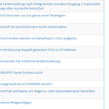
le Fehlermeldung nach erfolgreichem Astralem Ausgang | Implausible
age after successful Astral Exit
uf funktioniert nur aus genau einer Realregion
erkauft nix bei Konkurrenz durch Verbündeten
arnte Parteien werden im Kampfreport nicht aufgelöst
r Versklavung doppelt gezaubert führt zu Problemen
erursachen hat irreführende Beschreibung
RUPPE Testet Existenz nicht
Anzeige wird durch NUMMER verwirrt
terhalt wahlweise von Regions- oder Gebäudebesitzer bezahlbar
nahme fehlgeschlagen