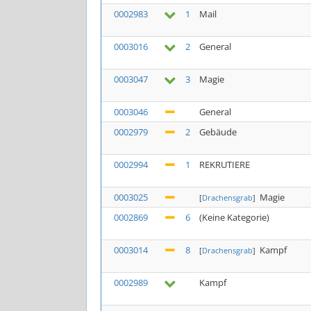
0002983
1
Mail
0003016
2
General
0003047
3
Magie
0003046
General
0002979
2
Gebäude
0002994
1
REKRUTIERE
0003025
Magie
[
Drachensgrab
]
0002869
6
(Keine Kategorie)
0003014
8
Kampf
[
Drachensgrab
]
0002989
Kampf