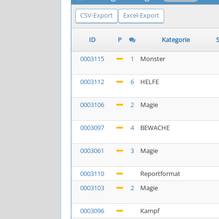
CSV-Export
Excel-Export
ID
P
Kategorie
S
0003115
1
Monster
0003112
6
HELFE
0003106
2
Magie
0003097
4
BEWACHE
0003061
3
Magie
0003110
Reportformat
0003103
2
Magie
0003096
Kampf