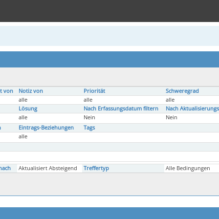
t von
Notiz von
Priorität
Schweregrad
alle
alle
alle
Lösung
Nach Erfassungsdatum filtern
Nach Aktualisierungs
alle
Nein
Nein
n
Eintrags-Beziehungen
Tags
alle
nach
Aktualisiert Absteigend
Treffertyp
Alle Bedingungen