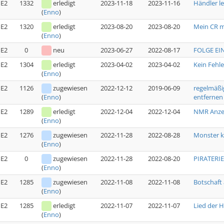
E2
1332
erledigt
2023-11-18
2023-11-16
Händler l
(
Enno
)
E2
1320
erledigt
2023-08-20
2023-08-20
Mein CR 
(
Enno
)
E2
0
neu
2023-06-27
2022-08-17
FOLGE EIN
E2
1304
erledigt
2023-04-02
2023-04-02
Kein Fehl
(
Enno
)
E2
1126
zugewiesen
2022-12-12
2019-06-09
regelmäßi
entfernen
(
Enno
)
E2
1289
erledigt
2022-12-04
2022-12-04
NMR Anzei
(
Enno
)
E2
1276
zugewiesen
2022-11-28
2022-08-28
Monster k
(
Enno
)
E2
0
zugewiesen
2022-11-28
2022-08-20
PIRATERIE 
(
Enno
)
E2
1285
zugewiesen
2022-11-08
2022-11-08
Botschaft 
(
Enno
)
E2
1285
erledigt
2022-11-07
2022-11-07
Lied der H
(
Enno
)