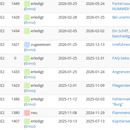
E2
1449
erledigt
2026-05-25
2026-05-24
Partei tau
NUMMER [
(
Enno
)
E2
1428
erledigt
2026-02-28
2026-01-25
Bei unent
(
Enno
)
E2
1434
erledigt
2026-02-05
2026-02-02
Ein Schiff
beschädig
E2
1421
zugewiesen
2026-01-25
2025-12-13
Irreführe
(
Enno
)
E2
0
erledigt
2026-01-25
2025-12-31
FAQ-Seite
(
Enno
)
E2
1433
erledigt
2026-01-25
2026-01-24
Angrenzen
(
Enno
)
E2
1423
erledigt
2025-12-01
2025-11-09
Fliegende
(
Enno
)
E2
1388
erledigt
2025-11-12
2025-02-03
Fehlermel
"Burg"
(
Enno
)
E2
1380
neu
2025-11-08
2024-11-29
Flammensc
E2
1407
erledigt
2025-10-13
2025-07-13
Kapitänse
(
Enno
)