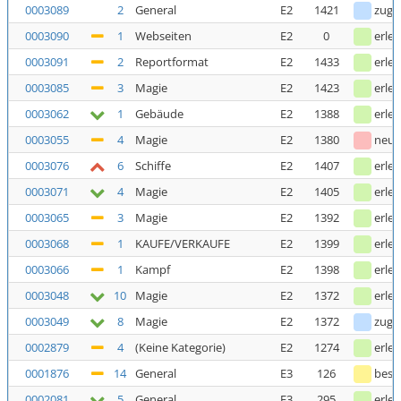
0003089
2
General
E2
1421
zuge
0003090
1
Webseiten
E2
0
erled
0003091
2
Reportformat
E2
1433
erled
0003085
3
Magie
E2
1423
erled
0003062
1
Gebäude
E2
1388
erled
0003055
4
Magie
E2
1380
neu
0003076
6
Schiffe
E2
1407
erled
0003071
4
Magie
E2
1405
erled
0003065
3
Magie
E2
1392
erled
0003068
1
KAUFE/VERKAUFE
E2
1399
erled
0003066
1
Kampf
E2
1398
erled
0003048
10
Magie
E2
1372
erled
0003049
8
Magie
E2
1372
zuge
0002879
4
(Keine Kategorie)
E2
1274
erled
0001876
14
General
E3
126
bestä
0002081
5
General
E3
295
erled