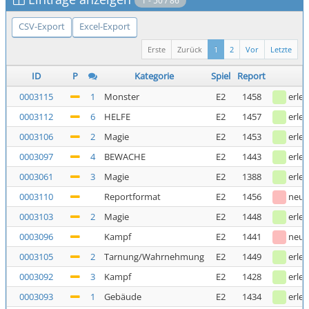
1 - 50 / 86
CSV-Export
Excel-Export
Erste
Zurück
1
2
Vor
Letzte
ID
P
Kategorie
Spiel
Report
0003115
1
Monster
E2
1458
erled
0003112
6
HELFE
E2
1457
erled
0003106
2
Magie
E2
1453
erled
0003097
4
BEWACHE
E2
1443
erled
0003061
3
Magie
E2
1388
erled
0003110
Reportformat
E2
1456
neu
0003103
2
Magie
E2
1448
erled
0003096
Kampf
E2
1441
neu
0003105
2
Tarnung/Wahrnehmung
E2
1449
erled
0003092
3
Kampf
E2
1428
erled
0003093
1
Gebäude
E2
1434
erled