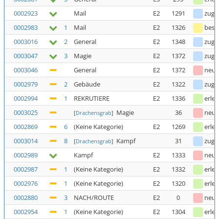
0002923
Mail
E2
1291
zuge
0002983
1
Mail
E2
1326
bestä
0003016
2
General
E2
1348
zuge
0003047
3
Magie
E2
1372
zuge
0003046
General
E2
1372
neu
0002979
2
Gebäude
E2
1322
zuge
0002994
1
REKRUTIERE
E2
1336
erled
0003025
Magie
36
neu
[
Drachensgrab
]
0002869
6
(Keine Kategorie)
E2
1269
erled
0003014
8
Kampf
31
zuge
[
Drachensgrab
]
0002989
Kampf
E2
1333
neu
0002987
1
(Keine Kategorie)
E2
1332
erled
0002976
1
(Keine Kategorie)
E2
1320
erled
0002880
3
NACH/ROUTE
E2
0
neu
0002954
1
(Keine Kategorie)
E2
1304
erled