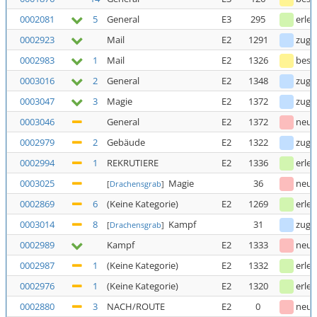
0002081
5
General
E3
295
erled
0002923
Mail
E2
1291
zuge
0002983
1
Mail
E2
1326
bestä
0003016
2
General
E2
1348
zuge
0003047
3
Magie
E2
1372
zuge
0003046
General
E2
1372
neu
0002979
2
Gebäude
E2
1322
zuge
0002994
1
REKRUTIERE
E2
1336
erled
0003025
Magie
36
neu
[
Drachensgrab
]
0002869
6
(Keine Kategorie)
E2
1269
erled
0003014
8
Kampf
31
zuge
[
Drachensgrab
]
0002989
Kampf
E2
1333
neu
0002987
1
(Keine Kategorie)
E2
1332
erled
0002976
1
(Keine Kategorie)
E2
1320
erled
0002880
3
NACH/ROUTE
E2
0
neu