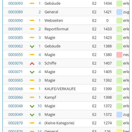
0003093
1
Gebäude
E2
1434
erled
0003089
2
General
E2
1421
zuge
0003090
1
Webseiten
E2
0
erled
0003091
2
Reportformat
E2
1433
erled
0003085
3
Magie
E2
1423
erled
0003062
1
Gebäude
E2
1388
erled
0003055
4
Magie
E2
1380
neu
0003076
6
Schiffe
E2
1407
erled
0003071
4
Magie
E2
1405
erled
0003065
3
Magie
E2
1392
erled
0003068
1
KAUFE/VERKAUFE
E2
1399
erled
0003066
1
Kampf
E2
1398
erled
0003048
10
Magie
E2
1372
erled
0003049
8
Magie
E2
1372
zuge
0002879
4
(Keine Kategorie)
E2
1274
erled
0001876
14
General
E3
126
bestä