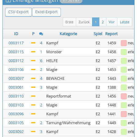
1 - 50 / 87
CSV-Export
Excel-Export
Erste
Zurück
1
2
Vor
Letzte
ID
P
Kategorie
Spiel
Report
0003117
4
Kampf
E2
1459
neu
0003115
1
Monster
E2
1458
erled
0003112
6
HELFE
E2
1457
erled
0003106
2
Magie
E2
1453
erled
0003097
4
BEWACHE
E2
1443
erled
0003061
3
Magie
E2
1388
erled
0003110
Reportformat
E2
1456
neu
0003103
2
Magie
E2
1448
erled
0003096
Kampf
E2
1441
neu
0003105
2
Tarnung/Wahrnehmung
E2
1449
erled
0003092
3
Kampf
E2
1428
erled