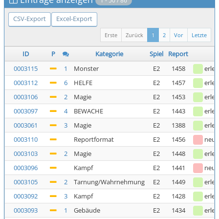
1 - 50 / 86
CSV-Export
Excel-Export
Erste
Zurück
1
2
Vor
Letzte
ID
P
Kategorie
Spiel
Report
0003115
1
Monster
E2
1458
erled
0003112
6
HELFE
E2
1457
erled
0003106
2
Magie
E2
1453
erled
0003097
4
BEWACHE
E2
1443
erled
0003061
3
Magie
E2
1388
erled
0003110
Reportformat
E2
1456
neu
0003103
2
Magie
E2
1448
erled
0003096
Kampf
E2
1441
neu
0003105
2
Tarnung/Wahrnehmung
E2
1449
erled
0003092
3
Kampf
E2
1428
erled
0003093
1
Gebäude
E2
1434
erled