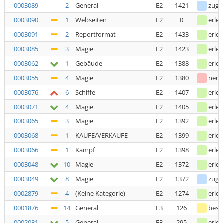
0003089
2
General
E2
1421
zuge
0003090
1
Webseiten
E2
0
erled
0003091
2
Reportformat
E2
1433
erled
0003085
3
Magie
E2
1423
erled
0003062
1
Gebäude
E2
1388
erled
0003055
4
Magie
E2
1380
neu
0003076
6
Schiffe
E2
1407
erled
0003071
4
Magie
E2
1405
erled
0003065
3
Magie
E2
1392
erled
0003068
1
KAUFE/VERKAUFE
E2
1399
erled
0003066
1
Kampf
E2
1398
erled
0003048
10
Magie
E2
1372
erled
0003049
8
Magie
E2
1372
zuge
0002879
4
(Keine Kategorie)
E2
1274
erled
0001876
14
General
E3
126
bestä
0002081
5
General
E3
295
erled