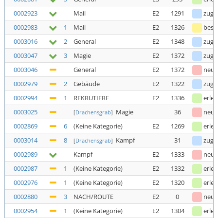
0002923
Mail
E2
1291
zuge
0002983
1
Mail
E2
1326
bestä
0003016
2
General
E2
1348
zuge
0003047
3
Magie
E2
1372
zuge
0003046
General
E2
1372
neu
0002979
2
Gebäude
E2
1322
zuge
0002994
1
REKRUTIERE
E2
1336
erled
0003025
Magie
36
neu
[
Drachensgrab
]
0002869
6
(Keine Kategorie)
E2
1269
erled
0003014
8
Kampf
31
zuge
[
Drachensgrab
]
0002989
Kampf
E2
1333
neu
0002987
1
(Keine Kategorie)
E2
1332
erled
0002976
1
(Keine Kategorie)
E2
1320
erled
0002880
3
NACH/ROUTE
E2
0
neu
0002954
1
(Keine Kategorie)
E2
1304
erled