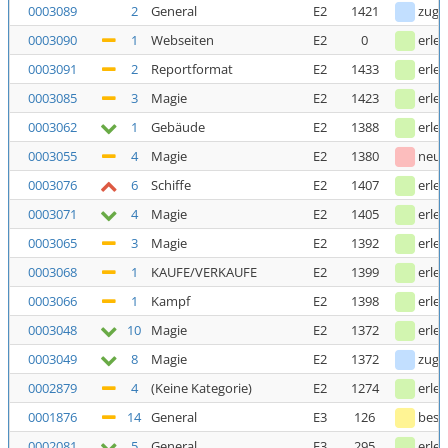
0003089
2
General
E2
1421
zuge
0003090
1
Webseiten
E2
0
erled
0003091
2
Reportformat
E2
1433
erled
0003085
3
Magie
E2
1423
erled
0003062
1
Gebäude
E2
1388
erled
0003055
4
Magie
E2
1380
neu
0003076
6
Schiffe
E2
1407
erled
0003071
4
Magie
E2
1405
erled
0003065
3
Magie
E2
1392
erled
0003068
1
KAUFE/VERKAUFE
E2
1399
erled
0003066
1
Kampf
E2
1398
erled
0003048
10
Magie
E2
1372
erled
0003049
8
Magie
E2
1372
zuge
0002879
4
(Keine Kategorie)
E2
1274
erled
0001876
14
General
E3
126
bestä
0002081
5
General
E3
295
erled