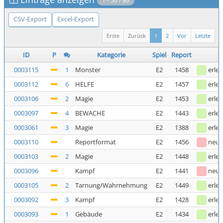
1 - 50 / 86
CSV-Export
Excel-Export
Erste
Zurück
1
2
Vor
Letzte
ID
P
Kategorie
Spiel
Report
0003115
1
Monster
E2
1458
erled
0003112
6
HELFE
E2
1457
erled
0003106
2
Magie
E2
1453
erled
0003097
4
BEWACHE
E2
1443
erled
0003061
3
Magie
E2
1388
erled
0003110
Reportformat
E2
1456
neu
0003103
2
Magie
E2
1448
erled
0003096
Kampf
E2
1441
neu
0003105
2
Tarnung/Wahrnehmung
E2
1449
erled
0003092
3
Kampf
E2
1428
erled
0003093
1
Gebäude
E2
1434
erled