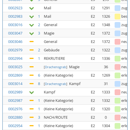
0002923
Mail
E2
1291
zuge
0002983
1
Mail
E2
1326
bestä
0003016
2
General
E2
1348
zuge
0003047
3
Magie
E2
1372
zuge
0003046
General
E2
1372
neu
0002979
2
Gebäude
E2
1322
zuge
0002994
1
REKRUTIERE
E2
1336
erled
0003025
Magie
36
neu
[
Drachensgrab
]
0002869
6
(Keine Kategorie)
E2
1269
erled
0003014
8
Kampf
31
zuge
[
Drachensgrab
]
0002989
Kampf
E2
1333
neu
0002987
1
(Keine Kategorie)
E2
1332
erled
0002976
1
(Keine Kategorie)
E2
1320
erled
0002880
3
NACH/ROUTE
E2
0
neu
0002954
1
(Keine Kategorie)
E2
1304
erled