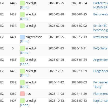
E2
1449
erledigt
2026-05-25
2026-05-24
Partei tau
NUMMER [
(
Enno
)
E2
1428
erledigt
2026-02-28
2026-01-25
Bei unent
(
Enno
)
E2
1434
erledigt
2026-02-05
2026-02-02
Ein Schiff
beschädig
E2
1421
zugewiesen
2026-01-25
2025-12-13
Irreführe
(
Enno
)
E2
0
erledigt
2026-01-25
2025-12-31
FAQ-Seite
(
Enno
)
E2
1433
erledigt
2026-01-25
2026-01-24
Angrenzen
(
Enno
)
E2
1423
erledigt
2025-12-01
2025-11-09
Fliegende
(
Enno
)
E2
1388
erledigt
2025-11-12
2025-02-03
Fehlermel
"Burg"
(
Enno
)
E2
1380
neu
2025-11-08
2024-11-29
Flammensc
E2
1407
erledigt
2025-10-13
2025-07-13
Kapitänse
(
Enno
)