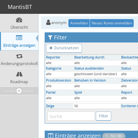
MantisBT
anonym
Anmelden
Neues Konto anmelden
Übersicht
Filter
Einträge anzeigen
Zurücksetzen
Reporter
Bearbeitung durch
Beobachte
Änderungsprotokoll
alle
alle
alle
Kategorie
Status ausblenden
Status
alle
geschlossen (und darüber)
alle
Produktversion
Behoben in Version
Zielversio
Roadmap
alle
alle
alle
Partei
Spiel
Report
alle
alle
alle
Zeige
50
Sortieren 
Einträge anzeigen
1 - 50 / 86