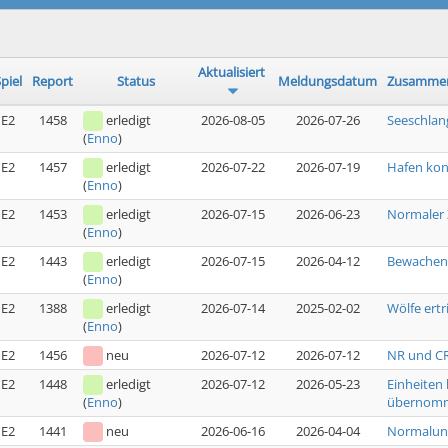
Aktualisiert
piel
Report
Status
Meldungsdatum
Zusammen
E2
1458
erledigt
2026-08-05
2026-07-26
Seeschlan
(
Enno
)
E2
1457
erledigt
2026-07-22
2026-07-19
Hafen kon
(
Enno
)
E2
1453
erledigt
2026-07-15
2026-06-23
Normaler 
(
Enno
)
E2
1443
erledigt
2026-07-15
2026-04-12
Bewachen 
(
Enno
)
E2
1388
erledigt
2026-07-14
2025-02-02
Wölfe ert
(
Enno
)
E2
1456
neu
2026-07-12
2026-07-12
NR und CR
E2
1448
erledigt
2026-07-12
2026-05-23
Einheiten
übernom
(
Enno
)
E2
1441
neu
2026-06-16
2026-04-04
Normalun