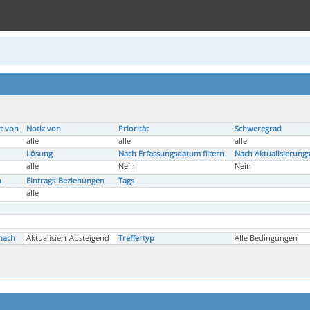
t von
Notiz von
Priorität
Schweregrad
alle
alle
alle
Lösung
Nach Erfassungsdatum filtern
Nach Aktualisierungs
alle
Nein
Nein
n
Eintrags-Beziehungen
Tags
alle
nach
Aktualisiert Absteigend
Treffertyp
Alle Bedingungen