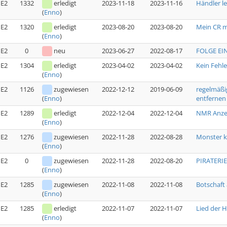
E2
1332
erledigt
2023-11-18
2023-11-16
Händler l
(
Enno
)
E2
1320
erledigt
2023-08-20
2023-08-20
Mein CR 
(
Enno
)
E2
0
neu
2023-06-27
2022-08-17
FOLGE EIN
E2
1304
erledigt
2023-04-02
2023-04-02
Kein Fehl
(
Enno
)
E2
1126
zugewiesen
2022-12-12
2019-06-09
regelmäßi
entfernen
(
Enno
)
E2
1289
erledigt
2022-12-04
2022-12-04
NMR Anzei
(
Enno
)
E2
1276
zugewiesen
2022-11-28
2022-08-28
Monster k
(
Enno
)
E2
0
zugewiesen
2022-11-28
2022-08-20
PIRATERIE 
(
Enno
)
E2
1285
zugewiesen
2022-11-08
2022-11-08
Botschaft 
(
Enno
)
E2
1285
erledigt
2022-11-07
2022-11-07
Lied der H
(
Enno
)