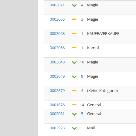
0003071
4
Magie
0003065
3
Magie
0003068
1
KAUFE/VERKAUFE
0003066
1
Kampf
0003048
10
Magie
0003049
8
Magie
0002879
4
(Keine Kategorie)
0001876
14
General
0002081
5
General
0002923
Mail