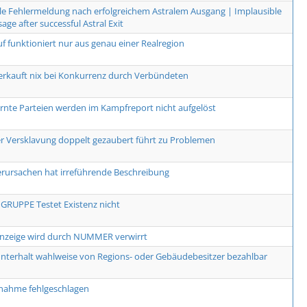
le Fehlermeldung nach erfolgreichem Astralem Ausgang | Implausible
age after successful Astral Exit
uf funktioniert nur aus genau einer Realregion
erkauft nix bei Konkurrenz durch Verbündeten
arnte Parteien werden im Kampfreport nicht aufgelöst
r Versklavung doppelt gezaubert führt zu Problemen
erursachen hat irreführende Beschreibung
RUPPE Testet Existenz nicht
Anzeige wird durch NUMMER verwirrt
terhalt wahlweise von Regions- oder Gebäudebesitzer bezahlbar
nahme fehlgeschlagen