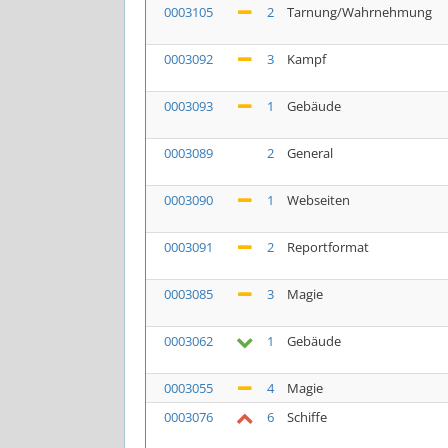
0003105
2
Tarnung/Wahrnehmung
0003092
3
Kampf
0003093
1
Gebäude
0003089
2
General
0003090
1
Webseiten
0003091
2
Reportformat
0003085
3
Magie
0003062
1
Gebäude
0003055
4
Magie
0003076
6
Schiffe