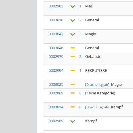
0002983
1
Mail
0003016
2
General
0003047
3
Magie
0003046
General
0002979
2
Gebäude
0002994
1
REKRUTIERE
0003025
Magie
[
Drachensgrab
]
0002869
6
(Keine Kategorie)
0003014
8
Kampf
[
Drachensgrab
]
0002989
Kampf