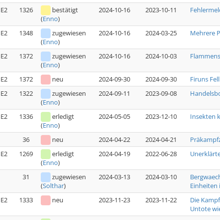
E2
1326
bestätigt
2024-10-16
2023-10-11
Fehlermel
(
Enno
)
E2
1348
zugewiesen
2024-10-16
2024-03-25
Mehrere P
(
Enno
)
E2
1372
zugewiesen
2024-10-16
2024-10-03
Flammensc
(
Enno
)
E2
1372
neu
2024-09-30
2024-09-30
Firuns Fell
E2
1322
zugewiesen
2024-09-11
2023-09-08
Handelsbo
(
Enno
)
E2
1336
erledigt
2024-05-05
2023-12-10
Insekten 
(
Enno
)
36
neu
2024-04-22
2024-04-21
Präkampfz
E2
1269
erledigt
2024-04-19
2022-06-28
Unerklärte
(
Enno
)
31
zugewiesen
2024-03-13
2024-03-10
Bergwaech
Einheiten i
(
Solthar
)
E2
1333
neu
2023-11-23
2023-11-22
Die Kampfs
Untote wi