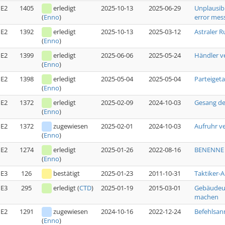
E2
1405
erledigt
2025-10-13
2025-06-29
Unplausib
error mess
(
Enno
)
E2
1392
erledigt
2025-10-13
2025-03-12
Astraler R
(
Enno
)
E2
1399
erledigt
2025-06-06
2025-05-24
Händler v
(
Enno
)
E2
1398
erledigt
2025-05-04
2025-05-04
Parteiget
(
Enno
)
E2
1372
erledigt
2025-02-09
2024-10-03
Gesang de
(
Enno
)
E2
1372
zugewiesen
2025-02-01
2024-10-03
Aufruhr v
(
Enno
)
E2
1274
erledigt
2025-01-26
2022-08-16
BENENNE G
(
Enno
)
E3
126
bestätigt
2025-01-23
2011-10-31
Taktiker-
E3
295
erledigt
(
CTD
)
2025-01-19
2015-03-01
Gebäudeun
machen
E2
1291
zugewiesen
2024-10-16
2022-12-24
Befehlsan
(
Enno
)