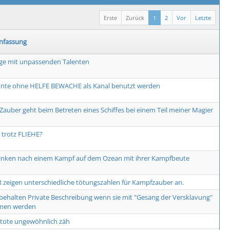
Erste
Zurück
1
2
Vor
Letzte
fassung
ge mit unpassenden Talenten
nte ohne HELFE BEWACHE als Kanal benutzt werden
Zauber geht beim Betreten eines Schiffes bei einem Teil meiner Magier
trotz FLIEHE?
rinken nach einem Kampf auf dem Ozean mit ihrer Kampfbeute
 zeigen unterschiedliche tötungszahlen für Kampfzauber an.
 behalten Private Beschreibung wenn sie mit "Gesang der Versklavung"
men werden
tote ungewöhnlich zäh