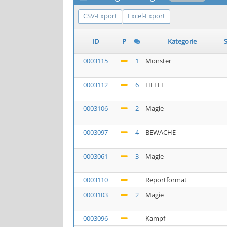
CSV-Export
Excel-Export
ID
P
Kategorie
S
0003115
1
Monster
0003112
6
HELFE
0003106
2
Magie
0003097
4
BEWACHE
0003061
3
Magie
0003110
Reportformat
0003103
2
Magie
0003096
Kampf