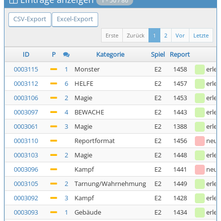
1 - 50 / 86
CSV-Export
Excel-Export
Erste
Zurück
1
2
Vor
Letzte
ID
P
Kategorie
Spiel
Report
0003115
1
Monster
E2
1458
erled
0003112
6
HELFE
E2
1457
erled
0003106
2
Magie
E2
1453
erled
0003097
4
BEWACHE
E2
1443
erled
0003061
3
Magie
E2
1388
erled
0003110
Reportformat
E2
1456
neu
0003103
2
Magie
E2
1448
erled
0003096
Kampf
E2
1441
neu
0003105
2
Tarnung/Wahrnehmung
E2
1449
erled
0003092
3
Kampf
E2
1428
erled
0003093
1
Gebäude
E2
1434
erled