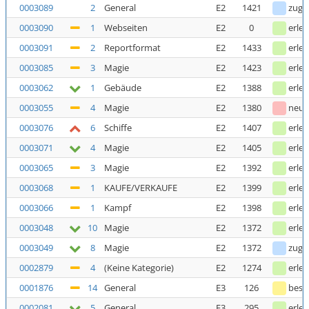
0003089
2
General
E2
1421
zuge
0003090
1
Webseiten
E2
0
erled
0003091
2
Reportformat
E2
1433
erled
0003085
3
Magie
E2
1423
erled
0003062
1
Gebäude
E2
1388
erled
0003055
4
Magie
E2
1380
neu
0003076
6
Schiffe
E2
1407
erled
0003071
4
Magie
E2
1405
erled
0003065
3
Magie
E2
1392
erled
0003068
1
KAUFE/VERKAUFE
E2
1399
erled
0003066
1
Kampf
E2
1398
erled
0003048
10
Magie
E2
1372
erled
0003049
8
Magie
E2
1372
zuge
0002879
4
(Keine Kategorie)
E2
1274
erled
0001876
14
General
E3
126
bestä
0002081
5
General
E3
295
erled