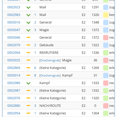
0002923
Mail
E2
1291
zuge
0002983
1
Mail
E2
1326
bestä
0003016
2
General
E2
1348
zuge
0003047
3
Magie
E2
1372
zuge
0003046
General
E2
1372
neu
0002979
2
Gebäude
E2
1322
zuge
0002994
1
REKRUTIERE
E2
1336
erled
0003025
Magie
36
neu
[
Drachensgrab
]
0002869
6
(Keine Kategorie)
E2
1269
erled
0003014
8
Kampf
31
zuge
[
Drachensgrab
]
0002989
Kampf
E2
1333
neu
0002987
1
(Keine Kategorie)
E2
1332
erled
0002976
1
(Keine Kategorie)
E2
1320
erled
0002880
3
NACH/ROUTE
E2
0
neu
0002954
1
(Keine Kategorie)
E2
1304
erled