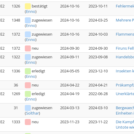
E2
1326
bestätigt
2024-10-16
2023-10-11
Fehlermel
(
Enno
)
E2
1348
zugewiesen
2024-10-16
2024-03-25
Mehrere P
(
Enno
)
E2
1372
zugewiesen
2024-10-16
2024-10-03
Flammensc
(
Enno
)
E2
1372
neu
2024-09-30
2024-09-30
Firuns Fell
E2
1322
zugewiesen
2024-09-11
2023-09-08
Handelsbo
(
Enno
)
E2
1336
erledigt
2024-05-05
2023-12-10
Insekten 
(
Enno
)
36
neu
2024-04-22
2024-04-21
Präkampfz
E2
1269
erledigt
2024-04-19
2022-06-28
Unerklärte
(
Enno
)
31
zugewiesen
2024-03-13
2024-03-10
Bergwaech
Einheiten i
(
Solthar
)
E2
1333
neu
2023-11-23
2023-11-22
Die Kampfs
Untote wi