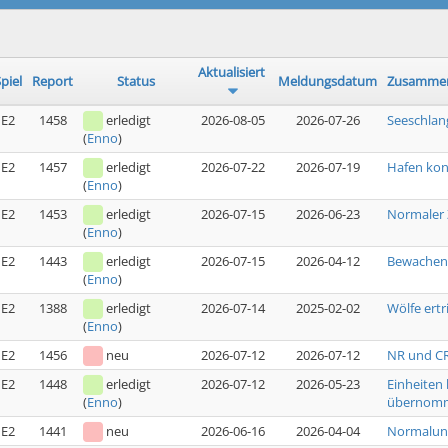
Aktualisiert
piel
Report
Status
Meldungsdatum
Zusammen
E2
1458
erledigt
2026-08-05
2026-07-26
Seeschlan
(
Enno
)
E2
1457
erledigt
2026-07-22
2026-07-19
Hafen kon
(
Enno
)
E2
1453
erledigt
2026-07-15
2026-06-23
Normaler 
(
Enno
)
E2
1443
erledigt
2026-07-15
2026-04-12
Bewachen 
(
Enno
)
E2
1388
erledigt
2026-07-14
2025-02-02
Wölfe ert
(
Enno
)
E2
1456
neu
2026-07-12
2026-07-12
NR und CR
E2
1448
erledigt
2026-07-12
2026-05-23
Einheiten
übernom
(
Enno
)
E2
1441
neu
2026-06-16
2026-04-04
Normalun