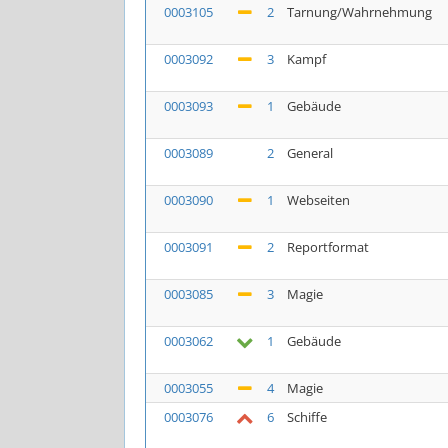
0003105
2
Tarnung/Wahrnehmung
0003092
3
Kampf
0003093
1
Gebäude
0003089
2
General
0003090
1
Webseiten
0003091
2
Reportformat
0003085
3
Magie
0003062
1
Gebäude
0003055
4
Magie
0003076
6
Schiffe