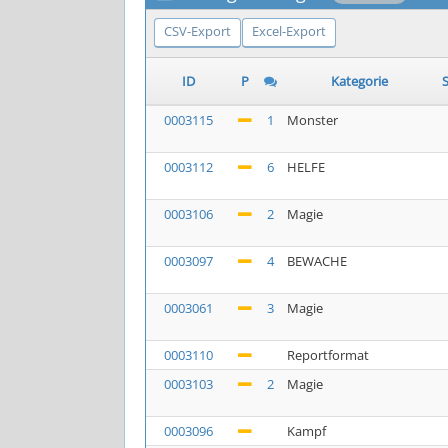
CSV-Export
Excel-Export
ID
P
Kategorie
S
0003115
1
Monster
0003112
6
HELFE
0003106
2
Magie
0003097
4
BEWACHE
0003061
3
Magie
0003110
Reportformat
0003103
2
Magie
0003096
Kampf