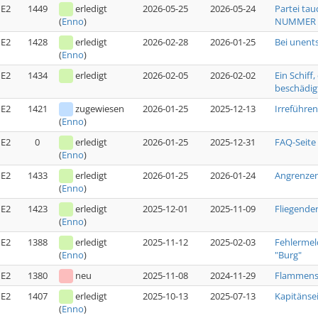
E2
1449
erledigt
2026-05-25
2026-05-24
Partei tau
NUMMER [
(
Enno
)
E2
1428
erledigt
2026-02-28
2026-01-25
Bei unent
(
Enno
)
E2
1434
erledigt
2026-02-05
2026-02-02
Ein Schiff
beschädig
E2
1421
zugewiesen
2026-01-25
2025-12-13
Irreführe
(
Enno
)
E2
0
erledigt
2026-01-25
2025-12-31
FAQ-Seite
(
Enno
)
E2
1433
erledigt
2026-01-25
2026-01-24
Angrenzen
(
Enno
)
E2
1423
erledigt
2025-12-01
2025-11-09
Fliegende
(
Enno
)
E2
1388
erledigt
2025-11-12
2025-02-03
Fehlermel
"Burg"
(
Enno
)
E2
1380
neu
2025-11-08
2024-11-29
Flammensc
E2
1407
erledigt
2025-10-13
2025-07-13
Kapitänse
(
Enno
)