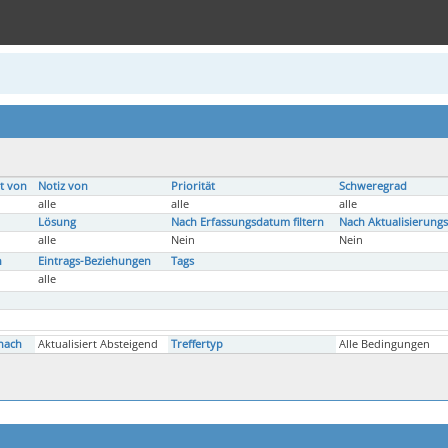
t von
Notiz von
Priorität
Schweregrad
alle
alle
alle
Lösung
Nach Erfassungsdatum filtern
Nach Aktualisierungs
alle
Nein
Nein
n
Eintrags-Beziehungen
Tags
alle
nach
Aktualisiert Absteigend
Treffertyp
Alle Bedingungen