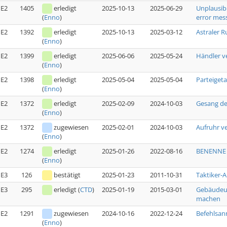
E2
1405
erledigt
2025-10-13
2025-06-29
Unplausib
error mess
(
Enno
)
E2
1392
erledigt
2025-10-13
2025-03-12
Astraler R
(
Enno
)
E2
1399
erledigt
2025-06-06
2025-05-24
Händler v
(
Enno
)
E2
1398
erledigt
2025-05-04
2025-05-04
Parteiget
(
Enno
)
E2
1372
erledigt
2025-02-09
2024-10-03
Gesang de
(
Enno
)
E2
1372
zugewiesen
2025-02-01
2024-10-03
Aufruhr v
(
Enno
)
E2
1274
erledigt
2025-01-26
2022-08-16
BENENNE G
(
Enno
)
E3
126
bestätigt
2025-01-23
2011-10-31
Taktiker-
E3
295
erledigt
(
CTD
)
2025-01-19
2015-03-01
Gebäudeun
machen
E2
1291
zugewiesen
2024-10-16
2022-12-24
Befehlsan
(
Enno
)