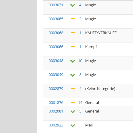
0003071
4
Magie
0003065
3
Magie
0003068
1
KAUFE/VERKAUFE
0003066
1
Kampf
0003048
10
Magie
0003049
8
Magie
0002879
4
(Keine Kategorie)
0001876
14
General
0002081
5
General
0002923
Mail