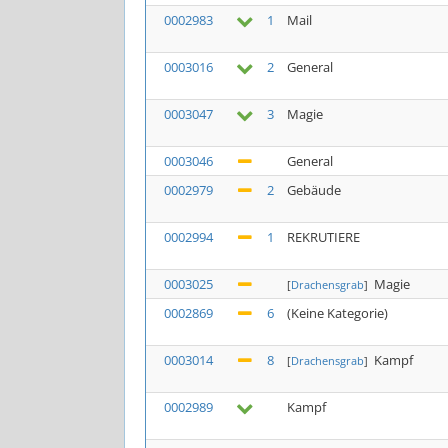
0002983
1
Mail
0003016
2
General
0003047
3
Magie
0003046
General
0002979
2
Gebäude
0002994
1
REKRUTIERE
0003025
Magie
[
Drachensgrab
]
0002869
6
(Keine Kategorie)
0003014
8
Kampf
[
Drachensgrab
]
0002989
Kampf