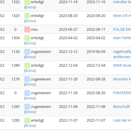
E2
1332
erledigt
2023-11-18
2023-11-16
Händler l
(
Enno
)
E2
1320
erledigt
2023-08-20
2023-08-20
Mein CR 
(
Enno
)
E2
0
neu
2023-06-27
2022-08-17
FOLGE EIN
E2
1304
erledigt
2023-04-02
2023-04-02
Kein Fehl
(
Enno
)
E2
1126
zugewiesen
2022-12-12
2019-06-09
regelmäßi
entfernen
(
Enno
)
E2
1289
erledigt
2022-12-04
2022-12-04
NMR Anzei
(
Enno
)
E2
1276
zugewiesen
2022-11-28
2022-08-28
Monster k
(
Enno
)
E2
0
zugewiesen
2022-11-28
2022-08-20
PIRATERIE 
(
Enno
)
E2
1285
zugewiesen
2022-11-08
2022-11-08
Botschaft 
(
Enno
)
E2
1285
erledigt
2022-11-07
2022-11-07
Lied der H
(
Enno
)