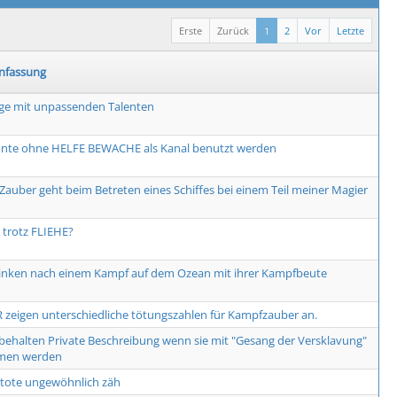
Erste
Zurück
1
2
Vor
Letzte
fassung
ge mit unpassenden Talenten
nte ohne HELFE BEWACHE als Kanal benutzt werden
Zauber geht beim Betreten eines Schiffes bei einem Teil meiner Magier
trotz FLIEHE?
rinken nach einem Kampf auf dem Ozean mit ihrer Kampfbeute
 zeigen unterschiedliche tötungszahlen für Kampfzauber an.
 behalten Private Beschreibung wenn sie mit "Gesang der Versklavung"
men werden
tote ungewöhnlich zäh