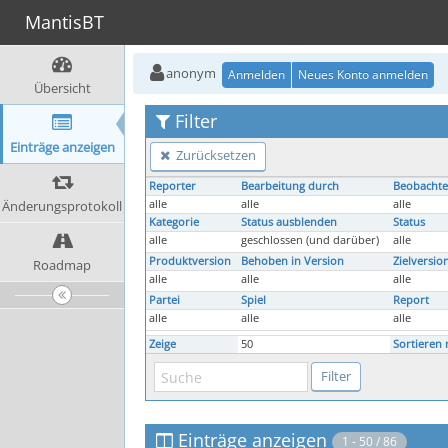
MantisBT
anonym
Anmelden
Neues Konto anmelden
Übersicht
Filter
Einträge anzeigen
Zurücksetzen
Reporter
Bearbeitung durch
Beobachte
Änderungsprotokoll
alle
alle
alle
Kategorie
Status ausblenden
Status
alle
geschlossen (und darüber)
alle
Produktversion
Behoben in Version
Zielversio
Roadmap
alle
alle
alle
Partei
Spiel
Report
alle
alle
alle
Zeige
50
Sortieren 
Einträge anzeigen
1 - 50 / 86