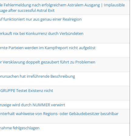
le Fehlermeldung nach erfolgreichem Astralem Ausgang | Implausible
age after successful Astral Exit
uf funktioniert nur aus genau einer Realregion
erkauft nix bei Konkurrenz durch Verbündeten
arnte Parteien werden im Kampfreport nicht aufgelöst
r Versklavung doppelt gezaubert führt zu Problemen
erursachen hat irreführende Beschreibung
RUPPE Testet Existenz nicht
Anzeige wird durch NUMMER verwirrt
terhalt wahlweise von Regions- oder Gebäudebesitzer bezahlbar
nahme fehlgeschlagen