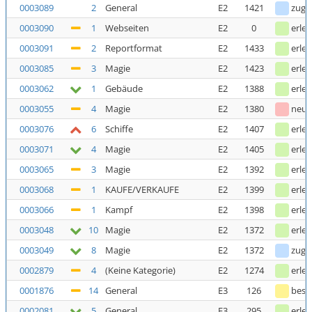
0003089
2
General
E2
1421
zuge
0003090
1
Webseiten
E2
0
erled
0003091
2
Reportformat
E2
1433
erled
0003085
3
Magie
E2
1423
erled
0003062
1
Gebäude
E2
1388
erled
0003055
4
Magie
E2
1380
neu
0003076
6
Schiffe
E2
1407
erled
0003071
4
Magie
E2
1405
erled
0003065
3
Magie
E2
1392
erled
0003068
1
KAUFE/VERKAUFE
E2
1399
erled
0003066
1
Kampf
E2
1398
erled
0003048
10
Magie
E2
1372
erled
0003049
8
Magie
E2
1372
zuge
0002879
4
(Keine Kategorie)
E2
1274
erled
0001876
14
General
E3
126
bestä
0002081
5
General
E3
295
erled