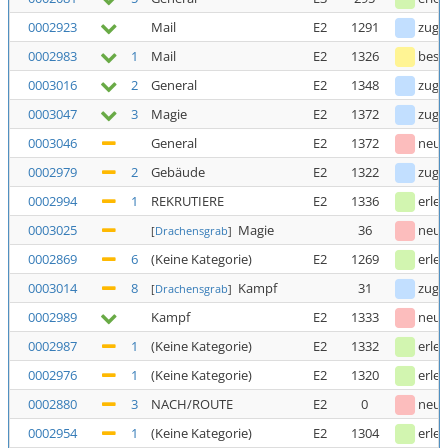
0002923
Mail
E2
1291
zuge
0002983
1
Mail
E2
1326
bestä
0003016
2
General
E2
1348
zuge
0003047
3
Magie
E2
1372
zuge
0003046
General
E2
1372
neu
0002979
2
Gebäude
E2
1322
zuge
0002994
1
REKRUTIERE
E2
1336
erled
0003025
Magie
36
neu
[
Drachensgrab
]
0002869
6
(Keine Kategorie)
E2
1269
erled
0003014
8
Kampf
31
zuge
[
Drachensgrab
]
0002989
Kampf
E2
1333
neu
0002987
1
(Keine Kategorie)
E2
1332
erled
0002976
1
(Keine Kategorie)
E2
1320
erled
0002880
3
NACH/ROUTE
E2
0
neu
0002954
1
(Keine Kategorie)
E2
1304
erled