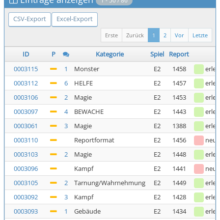
1 - 50 / 86
CSV-Export
Excel-Export
Erste
Zurück
1
2
Vor
Letzte
ID
P
Kategorie
Spiel
Report
0003115
1
Monster
E2
1458
erled
0003112
6
HELFE
E2
1457
erled
0003106
2
Magie
E2
1453
erled
0003097
4
BEWACHE
E2
1443
erled
0003061
3
Magie
E2
1388
erled
0003110
Reportformat
E2
1456
neu
0003103
2
Magie
E2
1448
erled
0003096
Kampf
E2
1441
neu
0003105
2
Tarnung/Wahrnehmung
E2
1449
erled
0003092
3
Kampf
E2
1428
erled
0003093
1
Gebäude
E2
1434
erled