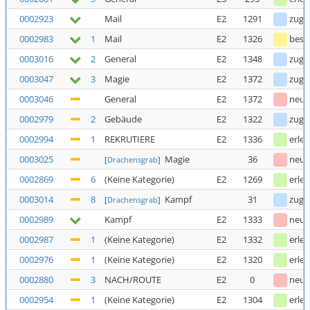
0002923
Mail
E2
1291
zuge
0002983
1
Mail
E2
1326
bestä
0003016
2
General
E2
1348
zuge
0003047
3
Magie
E2
1372
zuge
0003046
General
E2
1372
neu
0002979
2
Gebäude
E2
1322
zuge
0002994
1
REKRUTIERE
E2
1336
erled
0003025
Magie
36
neu
[
Drachensgrab
]
0002869
6
(Keine Kategorie)
E2
1269
erled
0003014
8
Kampf
31
zuge
[
Drachensgrab
]
0002989
Kampf
E2
1333
neu
0002987
1
(Keine Kategorie)
E2
1332
erled
0002976
1
(Keine Kategorie)
E2
1320
erled
0002880
3
NACH/ROUTE
E2
0
neu
0002954
1
(Keine Kategorie)
E2
1304
erled