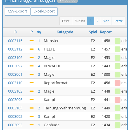
1 - 50 / 86
CSV-Export
Excel-Export
Erste
Zurück
1
2
Vor
Letzte
ID
P
Kategorie
Spiel
Report
0003115
1
Monster
E2
1458
erled
0003112
6
HELFE
E2
1457
erled
0003106
2
Magie
E2
1453
erled
0003097
4
BEWACHE
E2
1443
erled
0003061
3
Magie
E2
1388
erled
0003110
Reportformat
E2
1456
neu
0003103
2
Magie
E2
1448
erled
0003096
Kampf
E2
1441
neu
0003105
2
Tarnung/Wahrnehmung
E2
1449
erled
0003092
3
Kampf
E2
1428
erled
0003093
1
Gebäude
E2
1434
erled