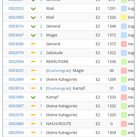
0002923
Mail
E2
1291
zuge
0002983
1
Mail
E2
1326
bestä
0003016
2
General
E2
1348
zuge
0003047
3
Magie
E2
1372
zuge
0003046
General
E2
1372
neu
0002979
2
Gebäude
E2
1322
zuge
0002994
1
REKRUTIERE
E2
1336
erled
0003025
Magie
36
neu
[
Drachensgrab
]
0002869
6
(Keine Kategorie)
E2
1269
erled
0003014
8
Kampf
31
zuge
[
Drachensgrab
]
0002989
Kampf
E2
1333
neu
0002987
1
(Keine Kategorie)
E2
1332
erled
0002976
1
(Keine Kategorie)
E2
1320
erled
0002880
3
NACH/ROUTE
E2
0
neu
0002954
1
(Keine Kategorie)
E2
1304
erled