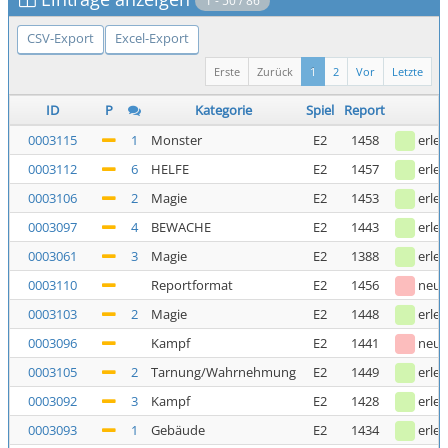
1 - 50 / 86
CSV-Export
Excel-Export
Erste
Zurück
1
2
Vor
Letzte
ID
P
Kategorie
Spiel
Report
0003115
1
Monster
E2
1458
erled
0003112
6
HELFE
E2
1457
erled
0003106
2
Magie
E2
1453
erled
0003097
4
BEWACHE
E2
1443
erled
0003061
3
Magie
E2
1388
erled
0003110
Reportformat
E2
1456
neu
0003103
2
Magie
E2
1448
erled
0003096
Kampf
E2
1441
neu
0003105
2
Tarnung/Wahrnehmung
E2
1449
erled
0003092
3
Kampf
E2
1428
erled
0003093
1
Gebäude
E2
1434
erled