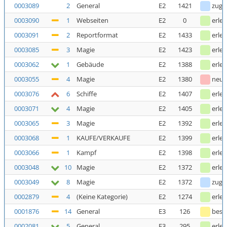
0003089
2
General
E2
1421
zuge
0003090
1
Webseiten
E2
0
erled
0003091
2
Reportformat
E2
1433
erled
0003085
3
Magie
E2
1423
erled
0003062
1
Gebäude
E2
1388
erled
0003055
4
Magie
E2
1380
neu
0003076
6
Schiffe
E2
1407
erled
0003071
4
Magie
E2
1405
erled
0003065
3
Magie
E2
1392
erled
0003068
1
KAUFE/VERKAUFE
E2
1399
erled
0003066
1
Kampf
E2
1398
erled
0003048
10
Magie
E2
1372
erled
0003049
8
Magie
E2
1372
zuge
0002879
4
(Keine Kategorie)
E2
1274
erled
0001876
14
General
E3
126
bestä
0002081
5
General
E3
295
erled