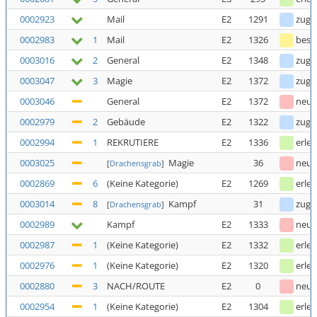
0002923
Mail
E2
1291
zuge
0002983
1
Mail
E2
1326
bestä
0003016
2
General
E2
1348
zuge
0003047
3
Magie
E2
1372
zuge
0003046
General
E2
1372
neu
0002979
2
Gebäude
E2
1322
zuge
0002994
1
REKRUTIERE
E2
1336
erled
0003025
Magie
36
neu
[
Drachensgrab
]
0002869
6
(Keine Kategorie)
E2
1269
erled
0003014
8
Kampf
31
zuge
[
Drachensgrab
]
0002989
Kampf
E2
1333
neu
0002987
1
(Keine Kategorie)
E2
1332
erled
0002976
1
(Keine Kategorie)
E2
1320
erled
0002880
3
NACH/ROUTE
E2
0
neu
0002954
1
(Keine Kategorie)
E2
1304
erled