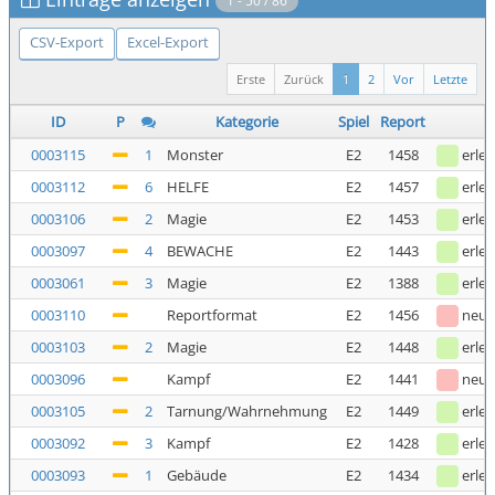
1 - 50 / 86
CSV-Export
Excel-Export
Erste
Zurück
1
2
Vor
Letzte
ID
P
Kategorie
Spiel
Report
0003115
1
Monster
E2
1458
erled
0003112
6
HELFE
E2
1457
erled
0003106
2
Magie
E2
1453
erled
0003097
4
BEWACHE
E2
1443
erled
0003061
3
Magie
E2
1388
erled
0003110
Reportformat
E2
1456
neu
0003103
2
Magie
E2
1448
erled
0003096
Kampf
E2
1441
neu
0003105
2
Tarnung/Wahrnehmung
E2
1449
erled
0003092
3
Kampf
E2
1428
erled
0003093
1
Gebäude
E2
1434
erled