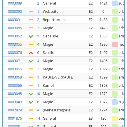
0003089
2
General
E2
1421
zuge
0003090
1
Webseiten
E2
0
erled
0003091
2
Reportformat
E2
1433
erled
0003085
3
Magie
E2
1423
erled
0003062
1
Gebäude
E2
1388
erled
0003055
4
Magie
E2
1380
neu
0003076
6
Schiffe
E2
1407
erled
0003071
4
Magie
E2
1405
erled
0003065
3
Magie
E2
1392
erled
0003068
1
KAUFE/VERKAUFE
E2
1399
erled
0003066
1
Kampf
E2
1398
erled
0003048
10
Magie
E2
1372
erled
0003049
8
Magie
E2
1372
zuge
0002879
4
(Keine Kategorie)
E2
1274
erled
0001876
14
General
E3
126
bestä
0002081
5
General
E3
295
erled