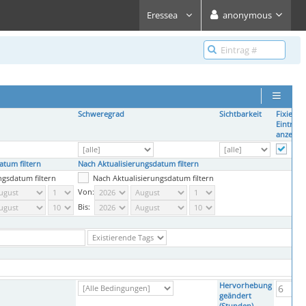
Eressea
anonymous
Schweregrad
Sichtbarkeit
Fixierte
Einträge
anzeige
tum filtern
Nach Aktualisierungsdatum filtern
ngsdatum filtern
Nach Aktualisierungsdatum filtern
Von:
Bis:
Hervorhebung
geändert