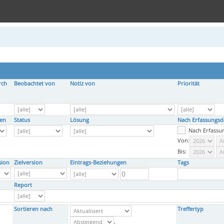
rch
Beobachtet von
Notiz von
Priorität
den
Status
Lösung
Nach Erfassungsda
Nach Erfassu
Von:
Bis:
sion
Zielversion
Eintrags-Beziehungen
Tags
Report
Sortieren nach
Treffertyp
,