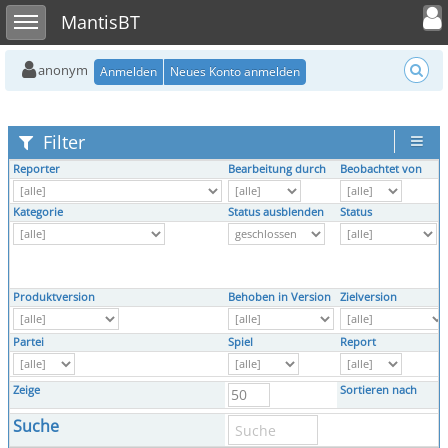
Toggle user
Toggle sidebar
MantisBT
anonym
Anmelden
Neues Konto anmelden
Filter
Reporter
Bearbeitung durch
Beobachtet von
Kategorie
Status ausblenden
Status
Produktversion
Behoben in Version
Zielversion
Partei
Spiel
Report
Zeige
Sortieren nach
Suche