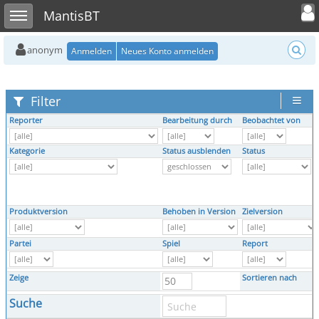
Toggle user
Toggle sidebar
MantisBT
anonym
Anmelden
Neues Konto anmelden
Filter
Reporter
Bearbeitung durch
Beobachtet von
Kategorie
Status ausblenden
Status
Produktversion
Behoben in Version
Zielversion
Partei
Spiel
Report
Zeige
Sortieren nach
Suche