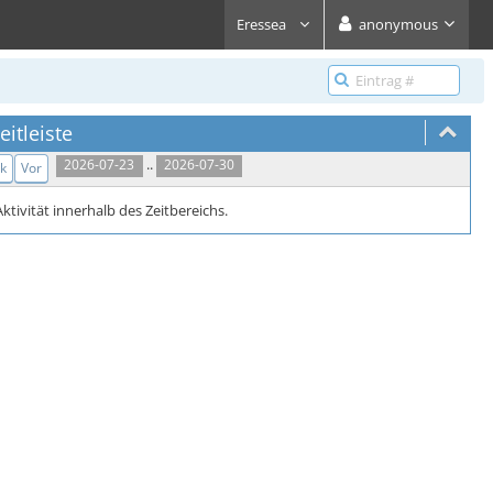
Eressea
anonymous
eitleiste
..
2026-07-23
2026-07-30
k
Vor
ktivität innerhalb des Zeitbereichs.