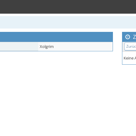
Z
Xolgrim
Zurüc
Keine A