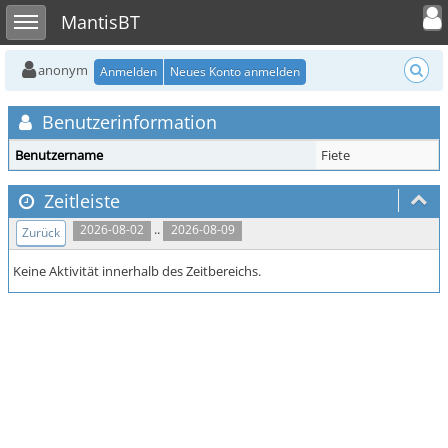
Toggle user
Toggle sidebar
MantisBT
anonym
Anmelden
Neues Konto anmelden
Benutzerinformation
Benutzername
Fiete
Zeitleiste
..
2026-08-02
2026-08-09
Zurück
Keine Aktivität innerhalb des Zeitbereichs.