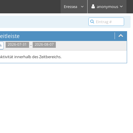
Eressea
anonymous
eitleiste
..
2026-07-31
2026-08-07
k
ktivität innerhalb des Zeitbereichs.