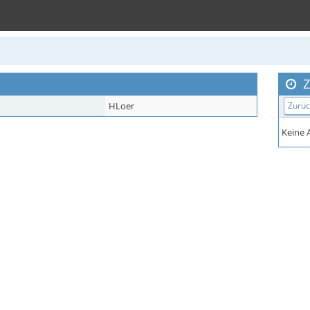
Z
HLoer
Zurüc
Keine A