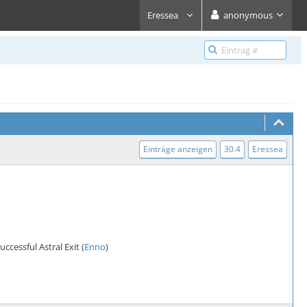
Eressea
anonymous
Einträge anzeigen
30.4
Eressea
cessful Astral Exit (
Enno
)