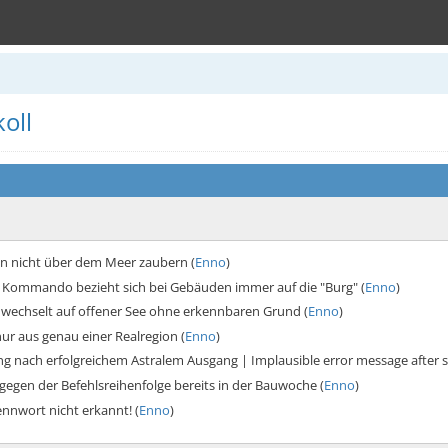
oll
nn nicht über dem Meer zaubern (
Enno
)
 Kommando bezieht sich bei Gebäuden immer auf die "Burg" (
Enno
)
 wechselt auf offener See ohne erkennbaren Grund (
Enno
)
nur aus genau einer Realregion (
Enno
)
 nach erfolgreichem Astralem Ausgang | Implausible error message after suc
gegen der Befehlsreihenfolge bereits in der Bauwoche (
Enno
)
ennwort nicht erkannt! (
Enno
)