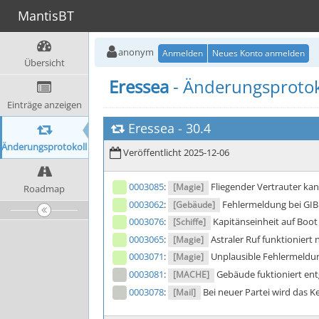
MantisBT
anonym
Anmelden
Neues Konto anmelden
Übersicht
Eressea
- Änderungsprotok
Einträge anzeigen
Eressea
-
30.4
Änderungsprotokoll
Veröffentlicht 2025-12-06
0003085
:
Fliegender Vertrauter ka
[Magie]
Roadmap
0003062
:
Fehlermeldung bei GIB
[Gebäude]
0003076
:
Kapitänseinheit auf Boot
[Schiffe]
0003065
:
Astraler Ruf funktioniert 
[Magie]
0003071
:
Unplausible Fehlermeldung
[Magie]
0003081
:
Gebäude fuktioniert ent
[MACHE]
0003078
:
Bei neuer Partei wird das K
[Mail]