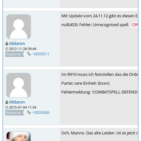
Mit Update vom 24.11.12 gibt es diesen EC
null(403): Fehler: Unrecognized spell.
COMB
Kildaron
2012-11-28 09:44
~0005011
Reporter
Im R910 muss ich feststellen das die Order
Partei: cere Einheit: (kxxn)
Fehlermeldung: 'COMBATSPELL DEFENSIVE' - 
Kildaron
2015-01-04 11:34
~0005606
Reporter
Och, Manno. Das alte Leiden. Ist es jetzt 