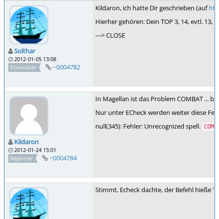
Kildaron, ich hatte Dir geschrieben (auf
htt
Hierher gehören: Dein TOP 3, 14, evtl. 13,
---> CLOSE
Solthar
2012-01-05 13:08
~0004782
Entwickler
In Magellan ist das Problem COMBAT ... b
Nur unter ECheck werden weiter diese Fehl
null(345): Fehler: Unrecognized spell.
COMB
Kildaron
2012-01-24 15:01
~0004784
Reporter
Stimmt, Echeck dachte, der Befehl hieße "