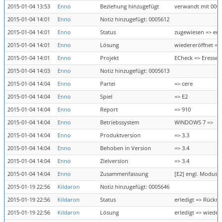
2015-01-04 13:53
Enno
Beziehung hinzugefügt
verwandt mit 000
2015-01-04 14:01
Enno
Notiz hinzugefügt: 0005612
2015-01-04 14:01
Enno
Status
zugewiesen => erl
2015-01-04 14:01
Enno
Lösung
wiedereröffnet => 
2015-01-04 14:01
Enno
Projekt
ECheck => Eressea
2015-01-04 14:03
Enno
Notiz hinzugefügt: 0005613
2015-01-04 14:04
Enno
Partei
=> cere
2015-01-04 14:04
Enno
Spiel
=> E2
2015-01-04 14:04
Enno
Report
=> 910
2015-01-04 14:04
Enno
Betriebssystem
WINDOWS 7 =>
2015-01-04 14:04
Enno
Produktversion
=> 3.3
2015-01-04 14:04
Enno
Behoben in Version
=> 3.4
2015-01-04 14:04
Enno
Zielversion
=> 3.4
2015-01-04 14:04
Enno
Zusammenfassung
[E2] engl. Modus 
2015-01-19 22:56
Kildaron
Notiz hinzugefügt: 0005646
2015-01-19 22:56
Kildaron
Status
erledigt => Rückm
2015-01-19 22:56
Kildaron
Lösung
erledigt => wieder