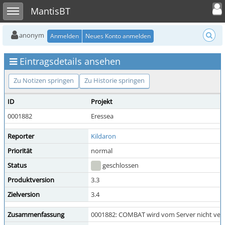
Toggle user
Toggle sidebar
MantisBT
anonym
Anmelden
Neues Konto anmelden
Eintragsdetails ansehen
Zu Notizen springen
Zu Historie springen
ID
Projekt
0001882
Eressea
Reporter
Kildaron
Priorität
normal
Status
geschlossen
Produktversion
3.3
Zielversion
3.4
Zusammenfassung
0001882: COMBAT wird vom Server nicht ver