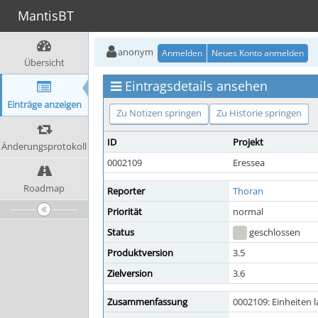
MantisBT
anonym
Anmelden
Neues Konto anmelden
Übersicht
Eintragsdetails ansehen
Einträge anzeigen
Zu Notizen springen
Zu Historie springen
ID
Projekt
Änderungsprotokoll
0002109
Eressea
Roadmap
Reporter
Thoran
Priorität
normal
Status
geschlossen
Produktversion
3.5
Zielversion
3.6
Zusammenfassung
0002109: Einheiten 