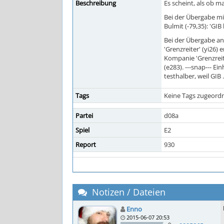
Beschreibung
Es scheint, als ob m
Bei der Übergabe mit
Bulmit (-79,35): 'GIB
Bei der Übergabe an
'Grenzreiter' (yi26)
Kompanie 'Grenzreite
(e283). ---snap--- E
testhalber, weil GIB 
Tags
Keine Tags zugeordn
Partei
d08a
Spiel
E2
Report
930
Notizen / Dateien
Enno
2015-06-07 20:53