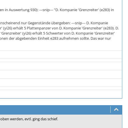
 in Auswertung 930): ---snip--- "D. Kompanie 'Grenzreiter' (e283) in
 anscheinend nur Gegenstände übergeben: ---snip--- D. Kompanie
r' (yi26) erhält 5 Plattenpanzer von D. Kompanie 'Grenzreiter' (e283). D.
'Grenzreiter' (yi26) erhält 5 Schwerter von D. Kompanie 'Grenzreiter'
ersonen der abgebenden Einheit e283 aufnehmen sollte. Das war nur
ben werden, evtl. ging das schief.