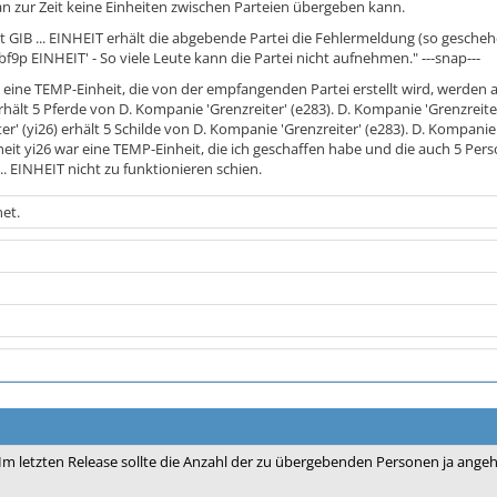
an zur Zeit keine Einheiten zwischen Parteien übergeben kann.
 GIB ... EINHEIT erhält die abgebende Partei die Fehlermeldung (so geschehen
 bf9p EINHEIT' - So viele Leute kann die Partei nicht aufnehmen." ---snap---
 eine TEMP-Einheit, die von der empfangenden Partei erstellt wird, werden
 erhält 5 Pferde von D. Kompanie 'Grenzreiter' (e283). D. Kompanie 'Grenzreite
r' (yi26) erhält 5 Schilde von D. Kompanie 'Grenzreiter' (e283). D. Kompanie 
inheit yi26 war eine TEMP-Einheit, die ich geschaffen habe und die auch 5 P
... EINHEIT nicht zu funktionieren schien.
et.
Im letzten Release sollte die Anzahl der zu übergebenden Personen ja angeho