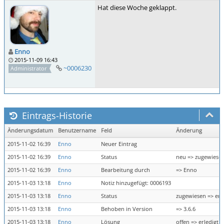
Hat diese Woche geklappt.
Enno
2015-11-09 16:43
~0006230
Administrator
Eintrags-Historie
Änderungsdatum
Benutzername
Feld
Änderung
2015-11-02 16:39
Enno
Neuer Eintrag
2015-11-02 16:39
Enno
Status
neu => zugewiese
2015-11-02 16:39
Enno
Bearbeitung durch
=> Enno
2015-11-03 13:18
Enno
Notiz hinzugefügt: 0006193
2015-11-03 13:18
Enno
Status
zugewiesen => erl
2015-11-03 13:18
Enno
Behoben in Version
=> 3.6.6
2015-11-03 13:18
Enno
Lösung
offen => erledigt