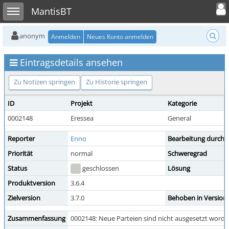
Toggle user
Toggle sidebar
MantisBT
anonym
Anmelden
Neues Konto anmelden
Eintragsdetails ansehen
Zu Notizen springen
Zu Historie springen
ID
Projekt
Kategorie
0002148
Eressea
General
Reporter
Enno
Bearbeitung durch
Priorität
normal
Schweregrad
Status
geschlossen
Lösung
Produktversion
3.6.4
Zielversion
3.7.0
Behoben in Version
Zusammenfassung
0002148: Neue Parteien sind nicht ausgesetzt worde