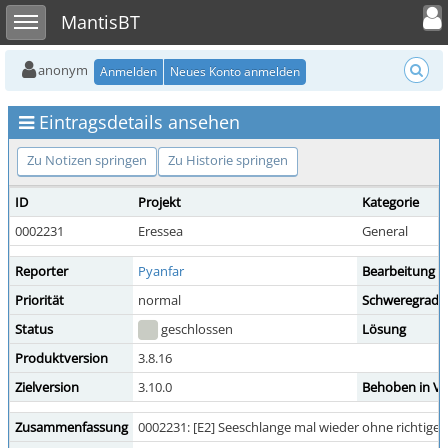
Toggle user
Toggle sidebar
MantisBT
anonym
Anmelden
Neues Konto anmelden
Eintragsdetails ansehen
Zu Notizen springen
Zu Historie springen
ID
Projekt
Kategorie
0002231
Eressea
General
Reporter
Pyanfar
Bearbeitung d
Priorität
normal
Schweregrad
Status
geschlossen
Lösung
Produktversion
3.8.16
Zielversion
3.10.0
Behoben in Ve
Zusammenfassung
0002231: [E2] Seeschlange mal wieder ohne richtig