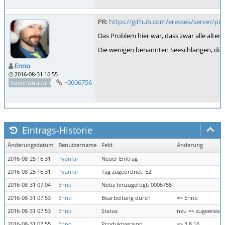
PR:
https://github.com/eressea/server/pul
Das Problem hier war, dass zwar alle al
Die wenigen benannten Seeschlangen, die es
Enno
2016-08-31 16:55
~0006756
Administrator
Eintrags-Historie
Änderungsdatum
Benutzername
Feld
Änderung
2016-08-25 16:31
Pyanfar
Neuer Eintrag
2016-08-25 16:31
Pyanfar
Tag zugeordnet: E2
2016-08-31 07:04
Enno
Notiz hinzugefügt: 0006755
2016-08-31 07:53
Enno
Bearbeitung durch
=> Enno
2016-08-31 07:53
Enno
Status
neu => zugewiese
2016-08-31 07:55
Enno
Produktversion
=> 3.8.16