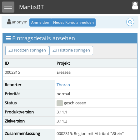
Toggle user
Toggle sidebar
MantisBT
anonym
Anmelden
Neues Konto anmelden
Eintragsdetails ansehen
Zu Notizen springen
Zu Historie springen
ID
Projekt
0002315
Eressea
Reporter
Thoran
Priorität
normal
Status
geschlossen
Produktversion
3.11.1
Zielversion
3.11.2
Zusammenfassung
0002315: Region mit Attribut ";Stein"