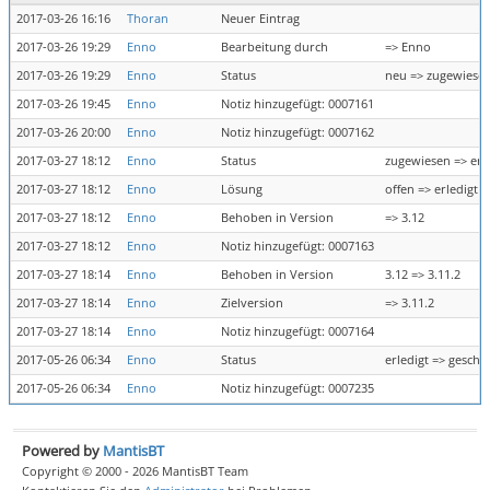
2017-03-26 16:16
Thoran
Neuer Eintrag
2017-03-26 19:29
Enno
Bearbeitung durch
=> Enno
2017-03-26 19:29
Enno
Status
neu => zugewiese
2017-03-26 19:45
Enno
Notiz hinzugefügt: 0007161
2017-03-26 20:00
Enno
Notiz hinzugefügt: 0007162
2017-03-27 18:12
Enno
Status
zugewiesen => erl
2017-03-27 18:12
Enno
Lösung
offen => erledigt
2017-03-27 18:12
Enno
Behoben in Version
=> 3.12
2017-03-27 18:12
Enno
Notiz hinzugefügt: 0007163
2017-03-27 18:14
Enno
Behoben in Version
3.12 => 3.11.2
2017-03-27 18:14
Enno
Zielversion
=> 3.11.2
2017-03-27 18:14
Enno
Notiz hinzugefügt: 0007164
2017-05-26 06:34
Enno
Status
erledigt => geschl
2017-05-26 06:34
Enno
Notiz hinzugefügt: 0007235
Powered by
MantisBT
Copyright © 2000 - 2026 MantisBT Team