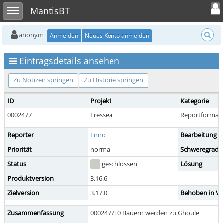
Toggle user
Toggle sidebar
MantisBT
anonym
Anmelden
Neues Konto anmelden
Eintragsdetails ansehen
Zu Notizen springen
Zu Historie springen
ID
Projekt
Kategorie
0002477
Eressea
Reportformat
Reporter
Enno
Bearbeitung d
Priorität
normal
Schweregrad
Status
geschlossen
Lösung
Produktversion
3.16.6
Zielversion
3.17.0
Behoben in Ve
Zusammenfassung
0002477: 0 Bauern werden zu Ghoule