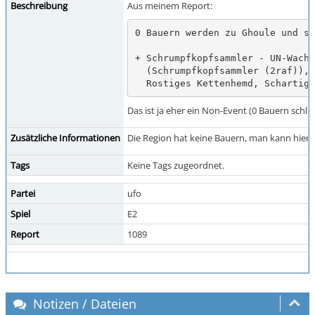
Beschreibung
Aus meinem Report:
0 Bauern werden zu Ghoule und sc
+ Schrumpfkopfsammler - UN-Wache
  (Schrumpfkopfsammler (2raf)), 163 Ghoule, bewacht die Region, hat:

  Rostiges Kettenhemd, Schartig
Das ist ja eher ein Non-Event (0 Bauern schli
Zusätzliche Informationen
Die Region hat keine Bauern, man kann hier ni
Tags
Keine Tags zugeordnet.
Partei
ufo
Spiel
E2
Report
1089
Notizen / Dateien