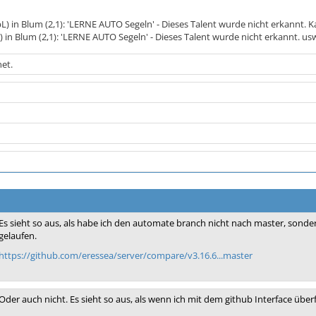
L) in Blum (2,1): 'LERNE AUTO Segeln' - Dieses Talent wurde nicht erkannt. Ka
) in Blum (2,1): 'LERNE AUTO Segeln' - Dieses Talent wurde nicht erkannt. us
et.
Es sieht so aus, als habe ich den automate branch nicht nach master, sonde
gelaufen.
https://github.com/eressea/server/compare/v3.16.6...master
Oder auch nicht. Es sieht so aus, als wenn ich mit dem github Interface überf