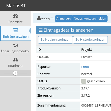
MantisBT
anonym
Anmelden
Neues Konto anmelden
Übersicht
Eintragsdetails ansehen
Einträge anzeigen
Zu Notizen springen
Zu Historie springen
ID
Projekt
Änderungsprotokoll
0002487
Eressea
Roadmap
Reporter
Enno
Priorität
normal
Status
geschlossen
Produktversion
3.17.1
Zielversion
3.17.2
Zusammenfassung
0002487: LERNE AUTO