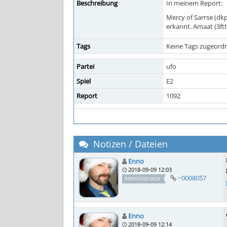
Beschreibung
In meinem Report:
Mercy of Sarrse (dkp
erkannt. Amaat (3ftt
Tags
Keine Tags zugeordn
Partei
ufo
Spiel
E2
Report
1092
Notizen / Dateien
Enno
2018-09-09 12:03
~0008057
Administrator
Enno
2018-09-09 12:14