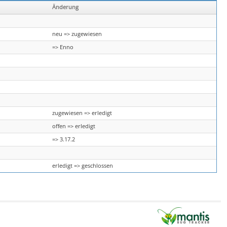
Änderung
neu => zugewiesen
=> Enno
zugewiesen => erledigt
offen => erledigt
=> 3.17.2
erledigt => geschlossen