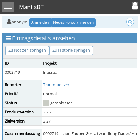
Toggle user
Toggle sidebar
MantisBT
anonym
Anmelden
Neues Konto anmelden
Eintragsdetails ansehen
Zu Notizen springen
Zu Historie springen
ID
Projekt
0002719
Eressea
Reporter
Traumtaenzer
Priorität
normal
Status
geschlossen
Produktversion
3.25
Zielversion
3.27
Zusammenfassung
0002719: Illaun Zauber Gestaltwandlung Dauer/ Auf