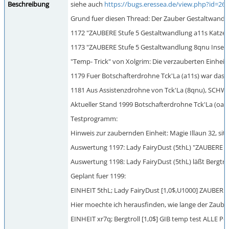
Beschreibung
siehe auch
https://bugs.eressea.de/view.php?id=26
Grund fuer diesen Thread: Der Zauber Gestaltwandlung
1172 "ZAUBERE Stufe 5 Gestaltwandlung a11s Katzen" 
1173 "ZAUBERE Stufe 5 Gestaltwandlung 8qnu Insekte
"Temp- Trick" von Xolgrim: Die verzauberten Einheit
1179 Fuer Botschafterdrohne Tck'La (a11s) war das 
1181 Aus Assistenzdrohne von Tck'La (8qnu), SCHWAR
Aktueller Stand 1999 Botschafterdrohne Tck'La (oaa0
Testprogramm:
Hinweis zur zaubernden Einheit: Magie Illaun 32, sit
Auswertung 1197: Lady FairyDust (5thL) "ZAUBERE Stuf
Auswertung 1198: Lady FairyDust (5thL) läßt Bergtroll 
Geplant fuer 1199:
EINHEIT 5thL; Lady FairyDust [1,0$,U1000] ZAUBER
Hier moechte ich herausfinden, wie lange der Zauber
EINHEIT xr7q; Bergtroll [1,0$] GIB temp test ALLE 