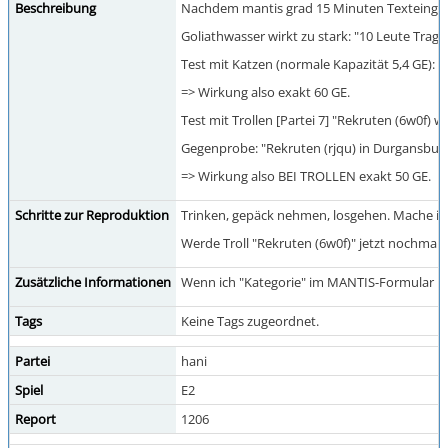
Beschreibung
Nachdem mantis grad 15 Minuten Texteingabe 
Goliathwasser wirkt zu stark: "10 Leute Tragk
Test mit Katzen (normale Kapazität 5,4 GE): 
=> Wirkung also exakt 60 GE.
Test mit Trollen [Partei 7] "Rekruten (6w0f) 
Gegenprobe: "Rekruten (rjqu) in Durgansburg 
=> Wirkung also BEI TROLLEN exakt 50 GE.
Schritte zur Reproduktion
Trinken, gepäck nehmen, losgehen. Mache ic
Werde Troll "Rekruten (6w0f)" jetzt nochmal 
Zusätzliche Informationen
Wenn ich "Kategorie" im MANTIS-Formular lee
Tags
Keine Tags zugeordnet.
Partei
hani
Spiel
E2
Report
1206