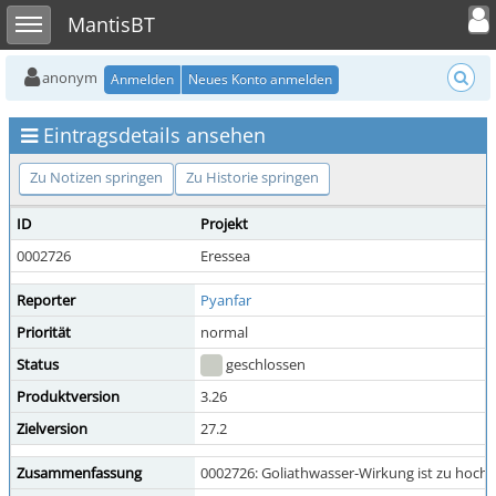
Toggle user
Toggle sidebar
MantisBT
anonym
Anmelden
Neues Konto anmelden
Eintragsdetails ansehen
Zu Notizen springen
Zu Historie springen
ID
Projekt
0002726
Eressea
Reporter
Pyanfar
Priorität
normal
Status
geschlossen
Produktversion
3.26
Zielversion
27.2
Zusammenfassung
0002726: Goliathwasser-Wirkung ist zu hoch.