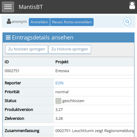
Toggle user
Toggle sidebar
MantisBT
anonym
Anmelden
Neues Konto anmelden
Eintragsdetails ansehen
Zu Notizen springen
Zu Historie springen
ID
Projekt
0002751
Eressea
Reporter
EON
Priorität
normal
Status
geschlossen
Produktversion
3.27
Zielversion
3.28
Zusammenfassung
0002751: Leuchtturm zeigt Regionsmeldunge