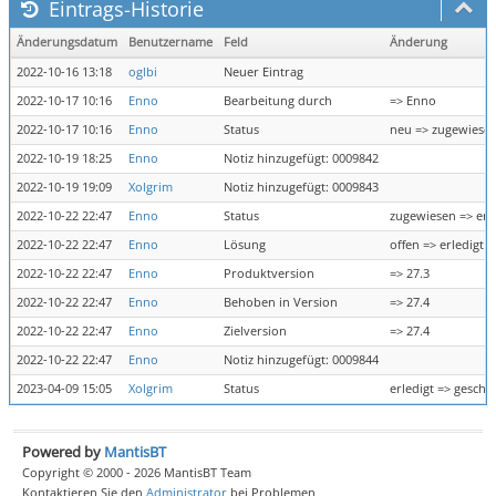
Eintrags-Historie
Änderungsdatum
Benutzername
Feld
Änderung
2022-10-16 13:18
oglbi
Neuer Eintrag
2022-10-17 10:16
Enno
Bearbeitung durch
=> Enno
2022-10-17 10:16
Enno
Status
neu => zugewiese
2022-10-19 18:25
Enno
Notiz hinzugefügt: 0009842
2022-10-19 19:09
Xolgrim
Notiz hinzugefügt: 0009843
2022-10-22 22:47
Enno
Status
zugewiesen => erl
2022-10-22 22:47
Enno
Lösung
offen => erledigt
2022-10-22 22:47
Enno
Produktversion
=> 27.3
2022-10-22 22:47
Enno
Behoben in Version
=> 27.4
2022-10-22 22:47
Enno
Zielversion
=> 27.4
2022-10-22 22:47
Enno
Notiz hinzugefügt: 0009844
2023-04-09 15:05
Xolgrim
Status
erledigt => geschl
Powered by
MantisBT
Copyright © 2000 - 2026 MantisBT Team
Kontaktieren Sie den
Administrator
bei Problemen