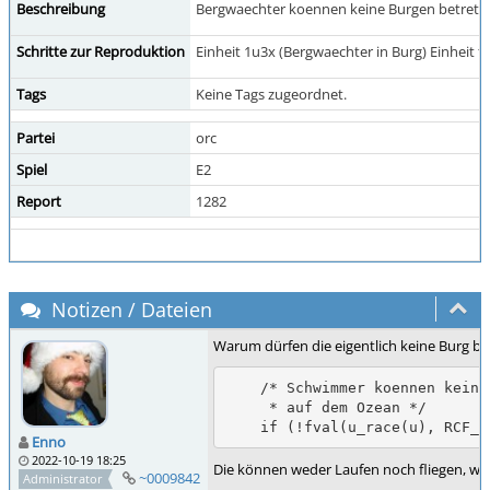
Beschreibung
Bergwaechter koennen keine Burgen betreten.
Schritte zur Reproduktion
Einheit 1u3x (Bergwaechter in Burg) Einheit 
Tags
Keine Tags zugeordnet.
Partei
orc
Spiel
E2
Report
1282
Notizen / Dateien
Warum dürfen die eigentlich keine Burg bet
    /* Schwimmer koennen keine Gebaeude betreten, ausser diese sind

     * auf dem Ozean */

    if (!fval(u_race(u), RCF
Enno
2022-10-19 18:25
Die können weder Laufen noch fliegen, we
~0009842
Administrator