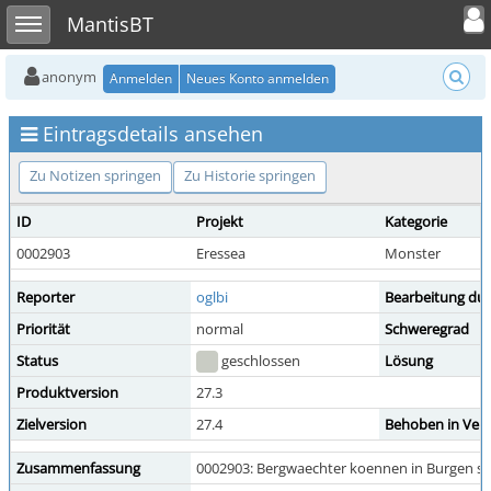
Toggle user
Toggle sidebar
MantisBT
anonym
Anmelden
Neues Konto anmelden
Eintragsdetails ansehen
Zu Notizen springen
Zu Historie springen
ID
Projekt
Kategorie
0002903
Eressea
Monster
Reporter
oglbi
Bearbeitung du
Priorität
normal
Schweregrad
Status
geschlossen
Lösung
Produktversion
27.3
Zielversion
27.4
Behoben in Vers
Zusammenfassung
0002903: Bergwaechter koennen in Burgen se