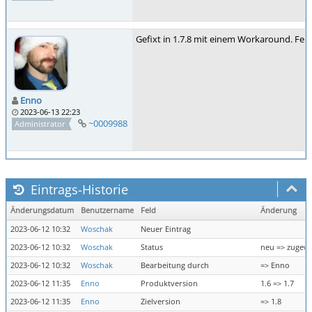
Gefixt in 1.7.8 mit einem Workaround. Fehler
Enno
2023-06-13 22:23
~0009988
Administrator
Eintrags-Historie
Änderungsdatum
Benutzername
Feld
Änderung
2023-06-12 10:32
Woschak
Neuer Eintrag
2023-06-12 10:32
Woschak
Status
neu => zugew
2023-06-12 10:32
Woschak
Bearbeitung durch
=> Enno
2023-06-12 11:35
Enno
Produktversion
1.6 => 1.7
2023-06-12 11:35
Enno
Zielversion
=> 1.8