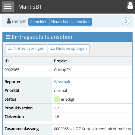
Toggle user
Toggle sidebar
MantisBT
anonym
Anmelden
Neues Konto anmelden
Eintragsdetails ansehen
Zu Notizen springen
Zu Historie springen
ID
Projekt
0002965
CsMapFX
Reporter
Woschak
Priorität
normal
Status
erledigt
Produktversion
1.7
Zielversion
1.8
Zusammenfassung
0002965: v1.7.7 Kontextmenü nicht mehr vo