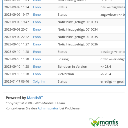
2023-09-09 11:34
Enno
Status
neu => zugewiese
2023-09-09 19:47
Enno
Status
zugewiesen => bes
2023-09-09 19:47
Enno
Notiz hinzugefügt: 0010033
2023-09-09 20:01
Enno
Notiz hinzugefügt: 0010034
2023-09-09 22:22
Enno
Notiz hinzugefügt: 0010035
2023-09-10 11:27
Enno
Notiz hinzugefügt: 0010036
2023-09-10 11:28
Enno
Status
bestätigt => erledi
2023-09-10 11:28
Enno
Lösung
offen => erledigt
2023-09-10 11:28
Enno
Behoben in Version
=> 28.4
2023-09-10 11:28
Enno
Zielversion
=> 28.4
2025-01-17 06:46
Xolgrim
Status
erledigt => geschl
Powered by
MantisBT
Copyright © 2000 - 2026 MantisBT Team
Kontaktieren Sie den
Administrator
bei Problemen