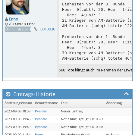
Einheiten vor der 0. Runde:

Heer  0(cuLt): 20, Heer  1(ii)
  Heer  4(un): 3

Enno
21 Krieger von AM-Batterie (sx
2023-09-10 11:27
AM-Batterie (sxhq) tötete 122 K
~0010036
Administrator
Einheiten vor der 1. Runde:

Heer  0(cuLt): 20, Heer  1(ii)
  Heer  4(un): 3

79 Krieger von AM-Batterie (sx
AM-Batterie (sxhq) tötete 464 
566 Tote klingt auch im Rahmen der Erwar
Eintrags-Historie
Änderungsdatum
Benutzername
Feld
Änderung
2023-09-08 18:58
Pyanfar
Neuer Eintrag
2023-09-08 19:48
Pyanfar
Notiz hinzugefügt: 0010027
2023-09-08 19:49
Pyanfar
Notiz hinzugefügt: 0010028
2023-09-09 11:34
Enno
Bearbeitung durch
=> Enno