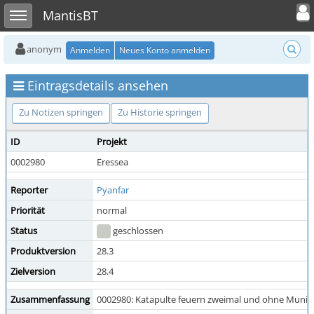
Toggle user
Toggle sidebar
MantisBT
anonym
Anmelden
Neues Konto anmelden
Eintragsdetails ansehen
Zu Notizen springen
Zu Historie springen
ID
Projekt
0002980
Eressea
Reporter
Pyanfar
Priorität
normal
Status
geschlossen
Produktversion
28.3
Zielversion
28.4
Zusammenfassung
0002980: Katapulte feuern zweimal und ohne Muni