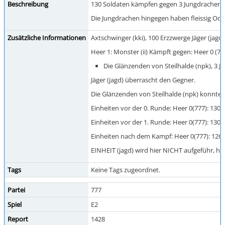
Beschreibung
130 Soldaten kämpfen gegen 3 Jungdrachen. Es
Die Jungdrachen hingegen haben fleissig Ode
Zusätzliche Informationen
Axtschwinger (kki), 100 Erzzwerge Jäger (jagd
Heer 1: Monster (ii) Kämpft gegen: Heer 0 (777)
Die Glänzenden von Steilhalde (npk), 3 J
Jäger (jagd) überrascht den Gegner.
Die Glänzenden von Steilhalde (npk) konnte d
Einheiten vor der 0. Runde: Heer 0(777): 130
Einheiten vor der 1. Runde: Heer 0(777): 130
Einheiten nach dem Kampf: Heer 0(777): 126 Ax
EINHEIT (jagd) wird hier NICHT aufgeführ, hat
Tags
Keine Tags zugeordnet.
Partei
777
Spiel
E2
Report
1428