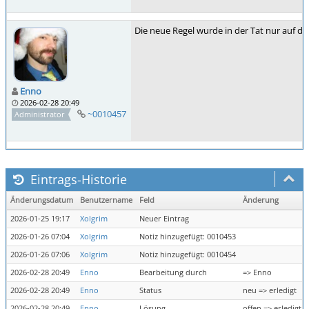
Die neue Regel wurde in der Tat nur auf di
Enno
2026-02-28 20:49
~0010457
Administrator
Eintrags-Historie
Änderungsdatum
Benutzername
Feld
Änderung
2026-01-25 19:17
Xolgrim
Neuer Eintrag
2026-01-26 07:04
Xolgrim
Notiz hinzugefügt: 0010453
2026-01-26 07:06
Xolgrim
Notiz hinzugefügt: 0010454
2026-02-28 20:49
Enno
Bearbeitung durch
=> Enno
2026-02-28 20:49
Enno
Status
neu => erledigt
2026-02-28 20:49
Enno
Lösung
offen => erledigt