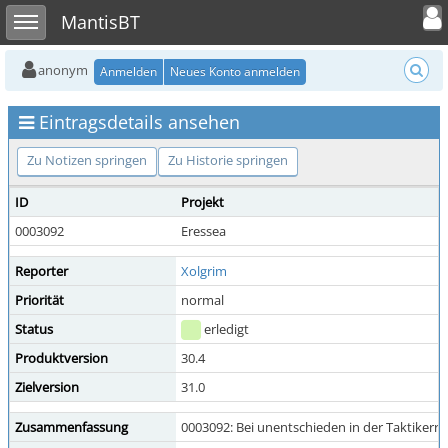
Toggle user
Toggle sidebar
MantisBT
anonym
Anmelden
Neues Konto anmelden
Eintragsdetails ansehen
Zu Notizen springen
Zu Historie springen
ID
Projekt
0003092
Eressea
Reporter
Xolgrim
Priorität
normal
Status
erledigt
Produktversion
30.4
Zielversion
31.0
Zusammenfassung
0003092: Bei unentschieden in der Taktikerr