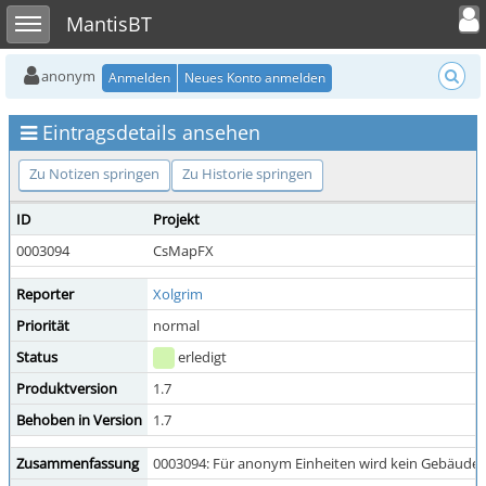
Toggle user
Toggle sidebar
MantisBT
anonym
Anmelden
Neues Konto anmelden
Eintragsdetails ansehen
Zu Notizen springen
Zu Historie springen
ID
Projekt
0003094
CsMapFX
Reporter
Xolgrim
Priorität
normal
Status
erledigt
Produktversion
1.7
Behoben in Version
1.7
Zusammenfassung
0003094: Für anonym Einheiten wird kein Gebäudeb