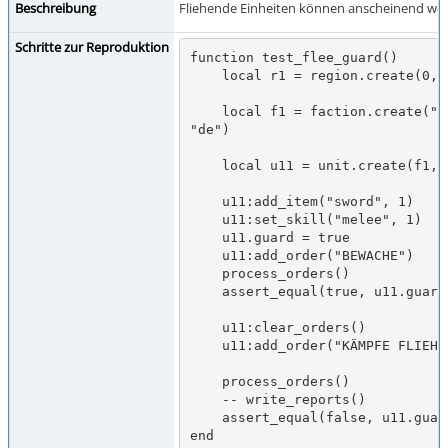
Beschreibung
Fliehende Einheiten können anscheinend weit
Schritte zur Reproduktion
function test_flee_guard()

    local r1 = region.create(0, 0, "plain")

    local f1 = faction.create("human", "guardflee@eressea.de", 
"de")

    local u11 = unit.create(f1, r1, 1)

    u11:add_item("sword", 1)

    u11:set_skill("melee", 1)

    u11.guard = true

    u11:add_order("BEWACHE")

    process_orders()

    assert_equal(true, u11.guard)

    u11:clear_orders()

    u11:add_order("KÄMPFE FLIEHE")

    process_orders()

    -- write_reports()

    assert_equal(false, u11.guard)

end