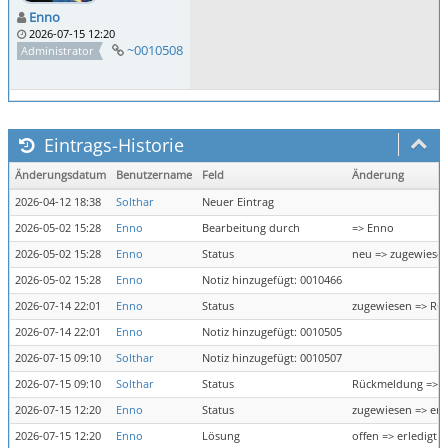
Enno
2026-07-15 12:20
~0010508
Administrator
Eintrags-Historie
Änderungsdatum
Benutzername
Feld
Änderung
2026-04-12 18:38
Solthar
Neuer Eintrag
2026-05-02 15:28
Enno
Bearbeitung durch
=> Enno
2026-05-02 15:28
Enno
Status
neu => zugewiese
2026-05-02 15:28
Enno
Notiz hinzugefügt: 0010466
2026-07-14 22:01
Enno
Status
zugewiesen => Rü
2026-07-14 22:01
Enno
Notiz hinzugefügt: 0010505
2026-07-15 09:10
Solthar
Notiz hinzugefügt: 0010507
2026-07-15 09:10
Solthar
Status
Rückmeldung => z
2026-07-15 12:20
Enno
Status
zugewiesen => erl
2026-07-15 12:20
Enno
Lösung
offen => erledigt