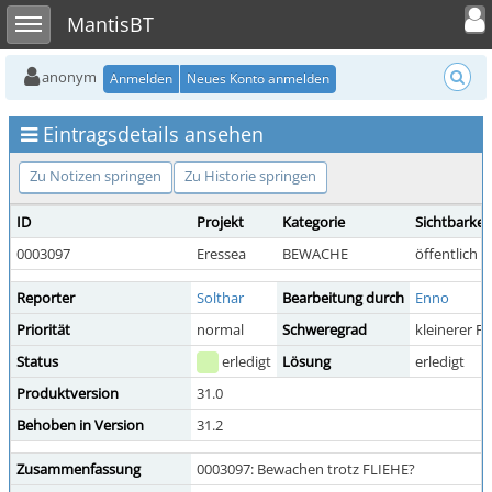
Toggle user
Toggle sidebar
MantisBT
anonym
Anmelden
Neues Konto anmelden
Eintragsdetails ansehen
Zu Notizen springen
Zu Historie springen
ID
Projekt
Kategorie
Sichtbarkei
0003097
Eressea
BEWACHE
öffentlich
Reporter
Solthar
Bearbeitung durch
Enno
Priorität
normal
Schweregrad
kleinerer Fe
Status
erledigt
Lösung
erledigt
Produktversion
31.0
Behoben in Version
31.2
Zusammenfassung
0003097: Bewachen trotz FLIEHE?